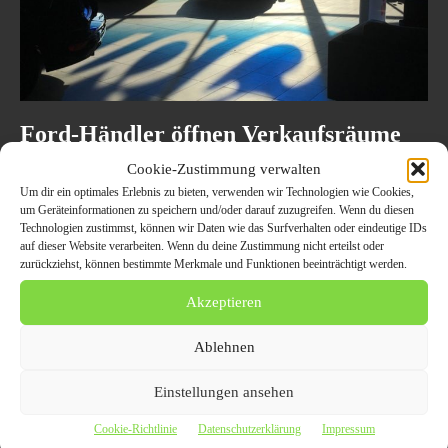
Ford-Händler öffnen Verkaufsräume
und bieten attraktives
Cookie-Zustimmung verwalten
Finanzierungsangebot: „Jetzt kaufen,
Um dir ein optimales Erlebnis zu bieten, verwenden wir Technologien wie Cookies,
später zahlen“
um Geräteinformationen zu speichern und/oder darauf zuzugreifen. Wenn du diesen
Technologien zustimmst, können wir Daten wie das Surfverhalten oder eindeutige IDs
auf dieser Website verarbeiten. Wenn du deine Zustimmung nicht erteilst oder
24. April 2020
AUTO UND VERKEHR
zurückziehst, können bestimmte Merkmale und Funktionen beeinträchtigt werden.
Ford-Händler öffnen Verkaufsräume und bieten attraktives
Finanzierungsangebot: "Jetzt kaufen, später zahlen" Köln (ots)- Zur
Akzeptieren
Wiedereröffnung seiner Autohäuser bieten Ford und die Ford Bank ein
attraktives...
Ablehnen
Einstellungen ansehen
Cookie-Richtlinie
Datenschutzerklärung
Impressum