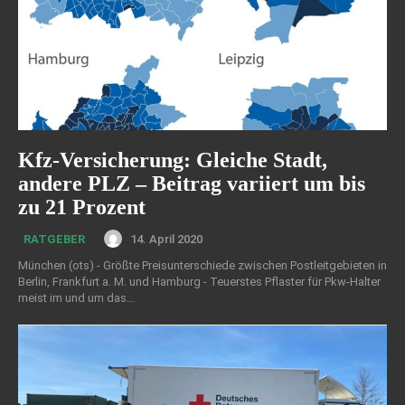
Kfz-Versicherung: Gleiche Stadt,
andere PLZ – Beitrag variiert um bis
zu 21 Prozent
14. April 2020
RATGEBER
München (ots) - Größte Preisunterschiede zwischen Postleitgebieten in
Berlin, Frankfurt a. M. und Hamburg - Teuerstes Pflaster für Pkw-Halter
meist im und um das...