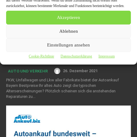
auf dieser Website verarbeiten. Wenn du deine Zustimmung nicht erteilst oder
zurückziehst, können bestimmte Merkmale und Funktionen beeinträchtigt werden.
Akzeptieren
Ablehnen
Autoankauf in Bayern und Potsdam
Einstellungen ansehen
seriös und fairen Preisen direkte
Cookie-Richtlinie
Datenschutzerklärung
Impressum
Auszahlung
26. Dezember 2021
AUTO UND VERKEHR
PKW, Unfallwagen und Lkw aller Fabrikate bietet der Autoankauf
Bayern Bestpreise Ihr altes Auto zeigt die typischen
Alterserscheinungen? Plötzlich scheinen sich die anstehenden
Reparaturen zu...