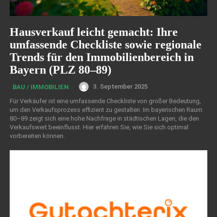
Hausverkauf leicht gemacht: Ihre
umfassende Checkliste sowie regionale
Trends für den Immobilienbereich in
Bayern (PLZ 80–89)
3. September 2025
BAU / IMMOBILIEN
Für Verkäufer ist eine umfassende Checkliste von großer Bedeutung,
um den Verkaufsprozess effizient zu gestalten. Im bayerischen Raum
80–89 zeigt sich eine hohe Nachfrage in städtischen Lagen, die den
Verkaufswert beeinflusst. Hier erfahren Sie, wie Sie sich optimal
vorbereiten können.