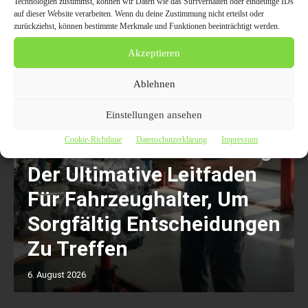
Technologien zustimmst, können wir Daten wie das Surfverhalten oder eindeutige IDs
auf dieser Website verarbeiten. Wenn du deine Zustimmung nicht erteilst oder
zurückziehst, können bestimmte Merkmale und Funktionen beeinträchtigt werden.
Akzeptieren
Ablehnen
Einstellungen ansehen
Cookie-Richtlinie
Datenschutzerklärung
Impressum
Motorschaden Bewertung:
Der Ultimative Leitfaden
Für Fahrzeughalter, Um
Sorgfältig Entscheidungen
Zu Treffen
6. August 2026