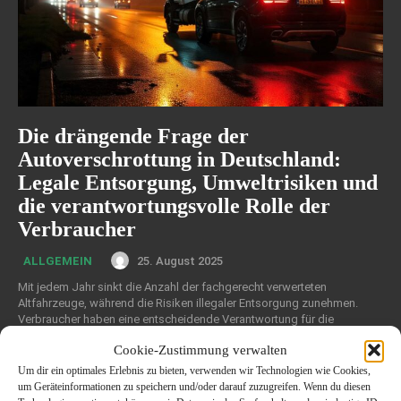
Die drängende Frage der
Autoverschrottung in Deutschland:
Legale Entsorgung, Umweltrisiken und
die verantwortungsvolle Rolle der
Verbraucher
25. August 2025
ALLGEMEIN
Mit jedem Jahr sinkt die Anzahl der fachgerecht verwerteten
Altfahrzeuge, während die Risiken illegaler Entsorgung zunehmen.
Verbraucher haben eine entscheidende Verantwortung für die
ordnungsgemäße Entsorgung ihrer Fahrzeuge. Erfahren Sie mehr über
Cookie-Zustimmung verwalten
die ökologischen und rechtlichen Konsequenzen der Autoverwertung.
Um dir ein optimales Erlebnis zu bieten, verwenden wir Technologien wie Cookies,
um Geräteinformationen zu speichern und/oder darauf zuzugreifen. Wenn du diesen