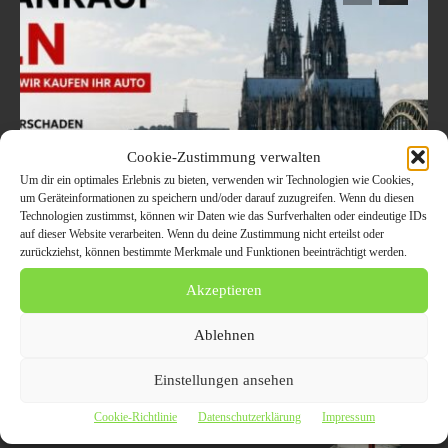
Cookie-Zustimmung verwalten
Um dir ein optimales Erlebnis zu bieten, verwenden wir Technologien wie Cookies,
um Geräteinformationen zu speichern und/oder darauf zuzugreifen. Wenn du diesen
Technologien zustimmst, können wir Daten wie das Surfverhalten oder eindeutige IDs
Welche Fahrzeuge in Köln
auf dieser Website verarbeiten. Wenn du deine Zustimmung nicht erteilst oder
zurückziehst, können bestimmte Merkmale und Funktionen beeinträchtigt werden.
aktuell besonders gefragt
Akzeptieren
sind – Trends im
Autoankauf 2026
Ablehnen
8. August 2026
Einstellungen ansehen
Cookie-Richtlinie
Datenschutzerklärung
Impressum