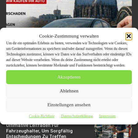
Cookie-Zustimmung verwalten
Um dir ein optimales Erlebnis zu bieten, verwenden wir Technologien wie Cookies,
Welche Fahrzeuge in Köln
um Geräteinformationen zu speichern und/oder darauf zuzugreifen. Wenn du diesen
Technologien zustimmst, können wir Daten wie das Surfverhalten oder eindeutige IDs
aktuell besonders gefragt
auf dieser Website verarbeiten. Wenn du deine Zustimmung nicht erteilst oder
zurückziehst, können bestimmte Merkmale und Funktionen beeinträchtigt werden.
sind – Trends im
Akzeptieren
Autoankauf 2026
Ablehnen
8. August 2026
Einstellungen ansehen
Cookie-Richtlinie
Datenschutzerklärung
Impressum
Motorschaden Bewertung: Der
Ultimative Leitfaden Für
Fahrzeughalter, Um Sorgfältig
Entscheidungen Zu Treffen