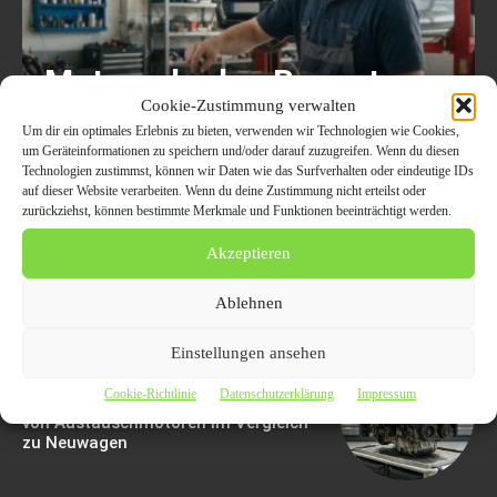
Motorschaden Bewertung:
Cookie-Zustimmung verwalten
Der Ultimative Leitfaden
Um dir ein optimales Erlebnis zu bieten, verwenden wir Technologien wie Cookies,
Für Fahrzeughalter, Um
um Geräteinformationen zu speichern und/oder darauf zuzugreifen. Wenn du diesen
Technologien zustimmst, können wir Daten wie das Surfverhalten oder eindeutige IDs
Sorgfältig Entscheidungen
auf dieser Website verarbeiten. Wenn du deine Zustimmung nicht erteilst oder
zurückziehst, können bestimmte Merkmale und Funktionen beeinträchtigt werden.
Zu Treffen
Akzeptieren
6. August 2026
Ablehnen
Einstellungen ansehen
Wie Ein Gebrauchtmotor Ihnen Geld
Cookie-Richtlinie
Datenschutzerklärung
Impressum
Sparen Kann: Die Wirtschaftlichkeit
von Austauschmotoren im Vergleich
zu Neuwagen