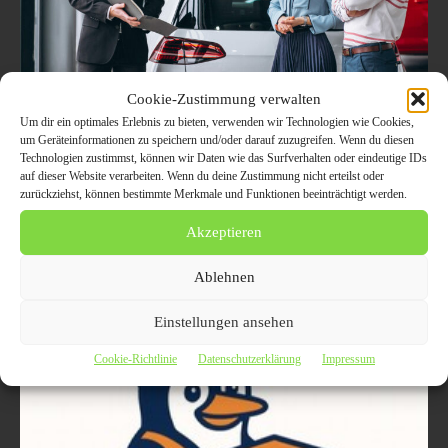
Cookie-Zustimmung verwalten
Um dir ein optimales Erlebnis zu bieten, verwenden wir Technologien wie Cookies,
Autoexport Landshut Stadt – KFZ
um Geräteinformationen zu speichern und/oder darauf zuzugreifen. Wenn du diesen
schnell & unkompliziert verkaufen
Technologien zustimmst, können wir Daten wie das Surfverhalten oder eindeutige IDs
auf dieser Website verarbeiten. Wenn du deine Zustimmung nicht erteilst oder
3. Juli 2025
AUTO / VERKEHR
zurückziehst, können bestimmte Merkmale und Funktionen beeinträchtigt werden.
Autoexport Landshut Stadt – Gebrauchtwagen schnell & sicher
Akzeptieren
verkaufen Der Autoexport in Landshut Stadt ist eine ideale Möglichkeit,
schnell und unkompliziert ein Fahrzeug zu verkaufen...
Ablehnen
Einstellungen ansehen
Cookie-Richtlinie
Datenschutzerklärung
Impressum