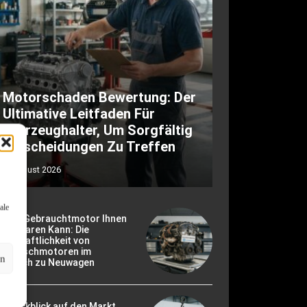
Motorschaden Bewertung: Der
Ultimative Leitfaden Für
Fahrzeughalter, Um Sorgfältig
Entscheidungen Zu Treffen
6. August 2026
ale
ie Ein Gebrauchtmotor Ihnen
ld Sparen Kann: Die
rtschaftlichkeit von
ustauschmotoren im
en
ergleich zu Neuwagen
r Rückblick auf den Markt