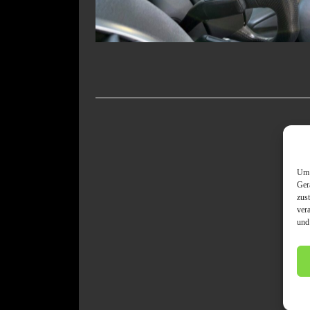
Um 
Ger
zus
ver
und