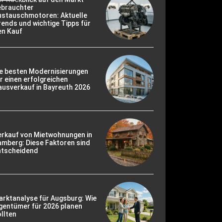
ebrauchter
ustauschmotoren: Aktuelle
ends und wichtige Tipps für
en Kauf
ie besten Modernisierungen
r einen erfolgreichen
usverkauf in Bayreuth 2026
erkauf von Mietwohnungen in
mberg: Diese Faktoren sind
ntscheidend
rktanalyse für Augsburg: Wie
gentümer für 2026 planen
llten