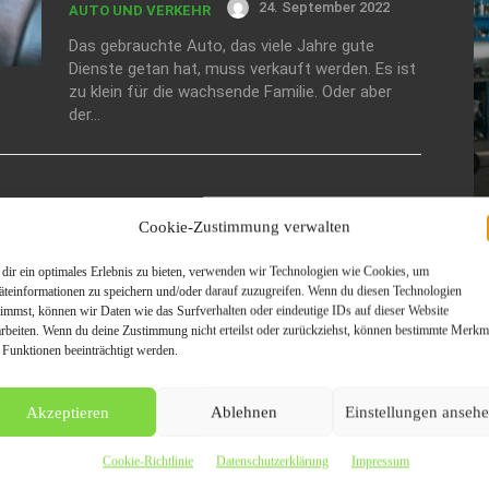
24. September 2022
AUTO UND VERKEHR
Das gebrauchte Auto, das viele Jahre gute
Dienste getan hat, muss verkauft werden. Es ist
zu klein für die wachsende Familie. Oder aber
der...
Cookie-Zustimmung verwalten
dir ein optimales Erlebnis zu bieten, verwenden wir Technologien wie Cookies, um
äteinformationen zu speichern und/oder darauf zuzugreifen. Wenn du diesen Technologien
timmst, können wir Daten wie das Surfverhalten oder eindeutige IDs auf dieser Website
arbeiten. Wenn du deine Zustimmung nicht erteilst oder zurückziehst, können bestimmte Merkm
W
 Funktionen beeinträchtigt werden.
Ge
Wi
A
Akzeptieren
Ablehnen
Einstellungen anseh
V
Cookie-Richtlinie
Datenschutzerklärung
Impressum
De