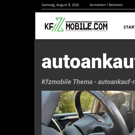
Samstag, August 8, 2026
Anmelden / Beitreten
STAR
autoankau
Kfzmobile Thema -
autoankauf-