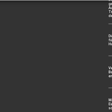
g
A
Tr
d
D
fü
Ha
V
Ba
e
Ma
Ei
so