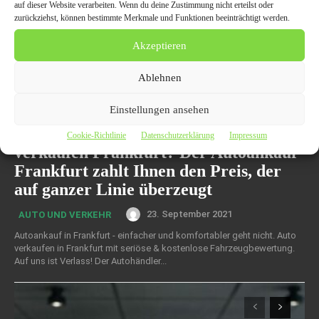
auf dieser Website verarbeiten. Wenn du deine Zustimmung nicht erteilst oder
zurückziehst, können bestimmte Merkmale und Funktionen beeinträchtigt werden.
Akzeptieren
Ablehnen
Einstellungen ansehen
Sie möchten Ihren alten PKW
Cookie-Richtlinie
Datenschutzerklärung
Impressum
verkaufen Frankfurt? Der Autoankauf
Frankfurt zahlt Ihnen den Preis, der
auf ganzer Linie überzeugt
23. September 2021
AUTO UND VERKEHR
Autoankauf in Frankfurt - einfacher und komfortabler geht nicht. Auto
verkaufen in Frankfurt mit seriöse & kostenlose Fahrzeugbewertung.
Auf uns ist Verlass! Der Autohändler...