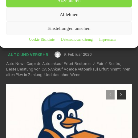
Akzeptieren
Ablehnen
Einstellungen ansehen
Autoankauf Erfurt – KFZ Ankauf |
Cookie-Richtlinie
Datenschutzerklärung
Impressum
PKW Ankauf
9. Februar 2020
AUTO UND VERKEHR
Auto News Carpr.de Autoankauf Erfurt-Bestpreis ✓ Fair ✓ Seriös,
Beste Beratung von CAR-Ankauf Voerde Autoankauf Erfurt nimmt Ihren
alten Pkw in Zahlung. Und das ohne Wenn...