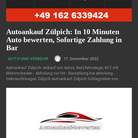
Autoankauf Zülpich: In 10 Minuten
Auto bewerten, Sofortige Zahlung in
Bar
17. Dezember 2022
AUTO UND VERKEHR
Autoankauf Zülpich- Ankauf von Autos, Nutzfahrzeuge, KFZ mit
Motorschaden - Abholung vor Ort - Barzahlung bei abholung -
Gebrauchtwagen Zülpich Autoankauf Zülpich Schlagzeilen von...