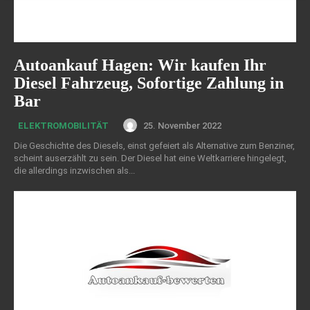
Autoankauf Hagen: Wir kaufen Ihr
Diesel Fahrzeug, Sofortige Zahlung in
Bar
25. November 2022
ELEKTROMOBILITÄT
Die Geschichte des Diesels, einst gefeiert als Alternative zum Benziner,
scheint auserzählt zu sein. Der Diesel hat eine Weltkarriere hingelegt,
die allerdings inzwischen als...