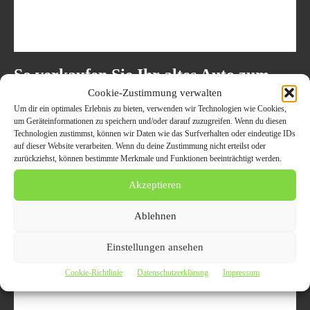
So verkaufen Sie Ihr altes Auto zum
Höchstpreis! Autoankauf in Kempen
Cookie-Zustimmung verwalten
Um dir ein optimales Erlebnis zu bieten, verwenden wir Technologien wie Cookies,
27. November 2022
ALLGEMEIN
um Geräteinformationen zu speichern und/oder darauf zuzugreifen. Wenn du diesen
Technologien zustimmst, können wir Daten wie das Surfverhalten oder eindeutige IDs
Autoankauf Kempen - Auto verkaufen leicht gemacht Der Autoankauf
auf dieser Website verarbeiten. Wenn du deine Zustimmung nicht erteilst oder
Kempen unterstützt die Besitzer mit kurzen Wegen und guten Preisen
zurückziehst, können bestimmte Merkmale und Funktionen beeinträchtigt werden.
dabei, ihren Gebrauchtwagen erfolgreich zu verkaufen....
Akzeptieren
Ablehnen
Einstellungen ansehen
Cookie-Richtlinie
Datenschutzerklärung
Impressum