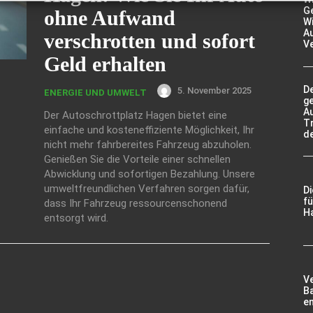
Ge
ohne Aufwand
Wi
A
verschrotten und sofort
V
Geld erhalten
De
5. November 2025
ENERGIE UND UMWELT
g
A
Der Autoschrottplatz Hagen bietet eine
Tr
einfache und kosteneffiziente Möglichkeit, Ihr
d
nicht mehr fahrbereites Fahrzeug abzuholen.
Genießen Sie die Vorteile einer schnellen
Abwicklung und sofortigen Bezahlung. Unsere
umweltfreundlichen Verfahren sorgen dafür,
D
fü
dass Ihr Fahrzeug ressourcenschonend
Ha
entsorgt wird.
V
Ba
e