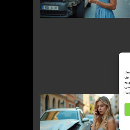
Um 
Ger
zus
ver
und