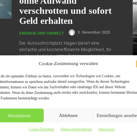
ohne Aufwand
verschrotten und sofort
Geld erhalten
5. November 2025
ENERGIE UND UMWELT
Der Autoschrottplatz Hagen bietet eine
einfache und kosteneffiziente Möglichkeit, Ihr
nicht mehr fahrbereites Fahrzeug abzuholen.
Genießen Sie die Vorteile einer schnellen
Cookie-Zustimmung verwalten
Abwicklung und sofortigen Bezahlung. Unsere
umweltfreundlichen Verfahren sorgen dafür,
dir ein optimales Erlebnis zu bieten, verwenden wir Technologien wie Cookies, um
dass Ihr Fahrzeug ressourcenschonend
äteinformationen zu speichern und/oder darauf zuzugreifen. Wenn du diesen Technologien
timmst, können wir Daten wie das Surfverhalten oder eindeutige IDs auf dieser Website
entsorgt wird.
arbeiten. Wenn du deine Zustimmung nicht erteilst oder zurückziehst, können bestimmte Merkm
 Funktionen beeinträchtigt werden.
M
Kostengünstige und
Ul
Fa
nachhaltige
E
Akzeptieren
Ablehnen
Einstellungen anseh
Fahrzeugabholung in
Cookie-Richtlinie
Datenschutzerklärung
Impressum
Hagen: Wie Sie Ihr Auto
W