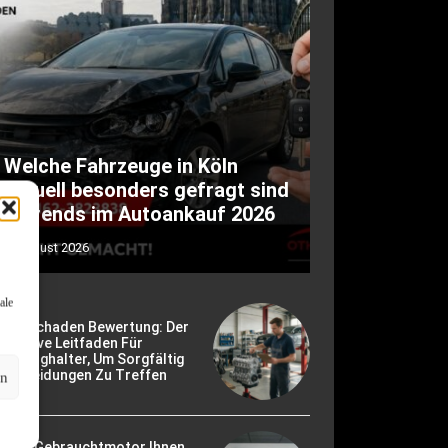
Welche Fahrzeuge in Köln
aktuell besonders gefragt sind
– Trends im Autoankauf 2026
8. August 2026
ale
otorschaden Bewertung: Der
timative Leitfaden Für
hrzeughalter, Um Sorgfältig
ntscheidungen Zu Treffen
en
ie Ein Gebrauchtmotor Ihnen