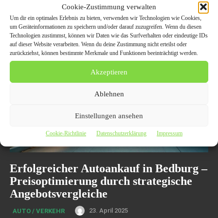
helfen, beim Autoverkauf 2025 rechtliche Risiken zu umgehen und
Cookie-Zustimmung verwalten
gleichzeitig den besten Preis zu erzielen. Informieren Sie sich über die
Um dir ein optimales Erlebnis zu bieten, verwenden wir Technologien wie Cookies,
häufigsten Fallstricke und wie Sie diese umgehen können.
um Geräteinformationen zu speichern und/oder darauf zuzugreifen. Wenn du diesen
Technologien zustimmst, können wir Daten wie das Surfverhalten oder eindeutige IDs
auf dieser Website verarbeiten. Wenn du deine Zustimmung nicht erteilst oder
zurückziehst, können bestimmte Merkmale und Funktionen beeinträchtigt werden.
Akzeptieren
Ablehnen
Einstellungen ansehen
Cookie-Richtlinie
Datenschutzerklärung
Impressum
Erfolgreicher Autoankauf in Bedburg –
Preisoptimierung durch strategische
Angebotsvergleiche
23. April 2025
AUTO / VERKEHR