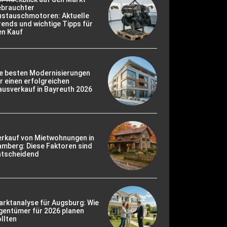
ebrauchter
ustauschmotoren: Aktuelle
ends und wichtige Tipps für
en Kauf
ie besten Modernisierungen
r einen erfolgreichen
usverkauf in Bayreuth 2026
erkauf von Mietwohnungen in
mberg: Diese Faktoren sind
ntscheidend
rktanalyse für Augsburg: Wie
gentümer für 2026 planen
llten