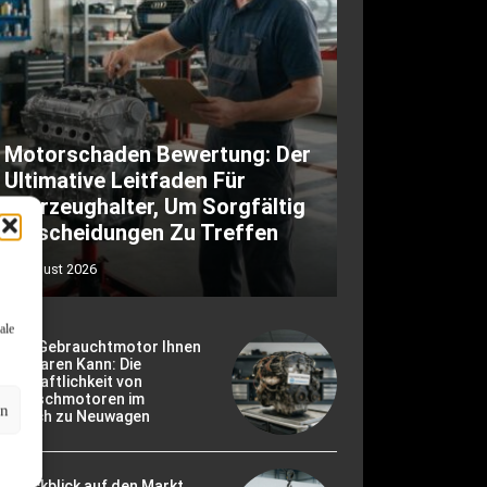
Motorschaden Bewertung: Der
Ultimative Leitfaden Für
Fahrzeughalter, Um Sorgfältig
Entscheidungen Zu Treffen
6. August 2026
ale
ie Ein Gebrauchtmotor Ihnen
ld Sparen Kann: Die
rtschaftlichkeit von
ustauschmotoren im
en
ergleich zu Neuwagen
r Rückblick auf den Markt