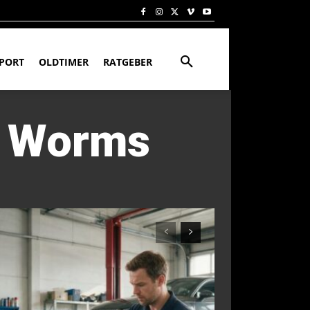
PORT
OLDTIMER
RATGEBER
V Worms