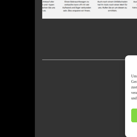
Um 
Ger
zus
ver
und