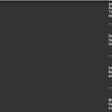
g
A
Tr
d
D
fü
Ha
V
Ba
e
Ma
Ei
so