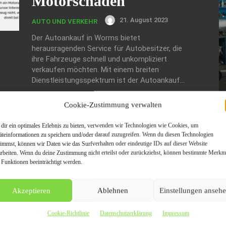
Motorschaden
21. August 2023
AUTO UND VERKEHR
Der Autoankauf in Worms bietet
herausragenden Service für Autobesitzer, die
ihre Fahrzeuge schnell und unkompliziert
verkaufen möchten. Mit einem breiten
Dienstleistungsspektrum ist der Autoankauf...
Cookie-Zustimmung verwalten
dir ein optimales Erlebnis zu bieten, verwenden wir Technologien wie Cookies, um
äteinformationen zu speichern und/oder darauf zuzugreifen. Wenn du diesen Technologien
timmst, können wir Daten wie das Surfverhalten oder eindeutige IDs auf dieser Website
arbeiten. Wenn du deine Zustimmung nicht erteilst oder zurückziehst, können bestimmte Merkm
W
 Funktionen beeinträchtigt werden.
Ge
Wi
A
Akzeptieren
Ablehnen
Einstellungen anseh
V
Cookie-Richtlinie
Datenschutzerklärung
Impressum
De