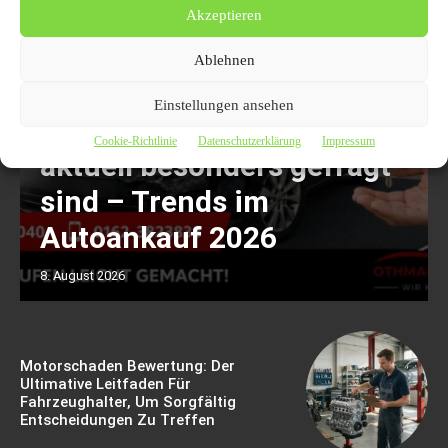
Akzeptieren
Ablehnen
Einstellungen ansehen
Welche Fahrzeuge in Köln
Cookie-Richtlinie
Datenschutzerklärung
Impressum
aktuell besonders gefragt
sind – Trends im
Autoankauf 2026
8. August 2026
Motorschaden Bewertung: Der
Ultimative Leitfaden Für
Fahrzeughalter, Um Sorgfältig
Entscheidungen Zu Treffen