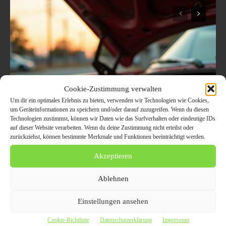
Wirtschaftliche Lösungen
Cookie-Zustimmung verwalten
nach einem
Um dir ein optimales Erlebnis zu bieten, verwenden wir Technologien wie Cookies,
um Geräteinformationen zu speichern und/oder darauf zuzugreifen. Wenn du diesen
Motorschaden: Alles über
Technologien zustimmst, können wir Daten wie das Surfverhalten oder eindeutige IDs
auf dieser Website verarbeiten. Wenn du deine Zustimmung nicht erteilst oder
Motorinstandsetzung,
zurückziehst, können bestimmte Merkmale und Funktionen beeinträchtigt werden.
Austauschmotor und den
Akzeptieren
richtigen Zeitpunkt für
Ablehnen
den Motorschadenankauf
Einstellungen ansehen
4. August 2026
Cookie-Richtlinie
Datenschutzerklärung
Impressum