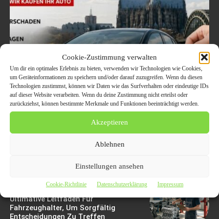
Cookie-Zustimmung verwalten
Um dir ein optimales Erlebnis zu bieten, verwenden wir Technologien wie Cookies,
Welche Fahrzeuge in Köln
um Geräteinformationen zu speichern und/oder darauf zuzugreifen. Wenn du diesen
Technologien zustimmst, können wir Daten wie das Surfverhalten oder eindeutige IDs
aktuell besonders gefragt
auf dieser Website verarbeiten. Wenn du deine Zustimmung nicht erteilst oder
zurückziehst, können bestimmte Merkmale und Funktionen beeinträchtigt werden.
sind – Trends im
Akzeptieren
Autoankauf 2026
Ablehnen
8. August 2026
Einstellungen ansehen
Cookie-Richtlinie
Datenschutzerklärung
Impressum
Motorschaden Bewertung: Der
Ultimative Leitfaden Für
Fahrzeughalter, Um Sorgfältig
Entscheidungen Zu Treffen