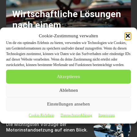
Wirtschaftliche Lösungen
nach einem
Motorschaden: Alles über
Cookie-Zustimmung verwalten
Um dir ein optimales Erlebnis zu bieten, verwenden wir Technologien wie Cookies,
Motorinstandsetzung,
um Geräteinformationen zu speichern und/oder darauf zuzugreifen. Wenn du diesen
Technologien zustimmst, können wir Daten wie das Surfverhalten oder eindeutige IDs
Austauschmotor und den
auf dieser Website verarbeiten. Wenn du deine Zustimmung nicht erteilst oder
zurückziehst, können bestimmte Merkmale und Funktionen beeinträchtigt werden.
richtigen Zeitpunkt für
Akzeptieren
den Motorschadenankauf
Ablehnen
4. August 2026
Einstellungen ansehen
Cookie-Richtlinie
Datenschutzerklärung
Impressum
Die wichtigsten Vorzüge der
Motorinstandsetzung auf einen Blick.