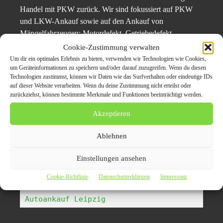
Handel mit PKW zurück. Wir sind fokussiert auf PKW
und LKW-Ankauf sowie auf den Ankauf von
Mängelfahrzeugen: Motordefekt, Getriebedefekt,
Unfallschaden. Unsere Kontakte zu ausländischen
Cookie-Zustimmung verwalten
Händlern sind ausgezeichnet und diese PKW werden ins
Um dir ein optimales Erlebnis zu bieten, verwenden wir Technologien wie Cookies,
um Geräteinformationen zu speichern und/oder darauf zuzugreifen. Wenn du diesen
ostereuropäische und afrikanische Ausland exportiert
Technologien zustimmst, können wir Daten wie das Surfverhalten oder eindeutige IDs
auf dieser Website verarbeiten. Wenn du deine Zustimmung nicht erteilst oder
weitere Pressemeldung über
Autoankauf Bocholt
zurückziehst, können bestimmte Merkmale und Funktionen beeinträchtigt werden.
Akzeptieren
Ablehnen
Autoankauf Koblenz
Einstellungen ansehen
Autoankauf Leverkusen
Autoankauf Düsseldorf
Cookie-Richtlinie
Datenschutzerklärung
Impressum
Autoankauf Karlsruhe
Autoankauf Leipzig