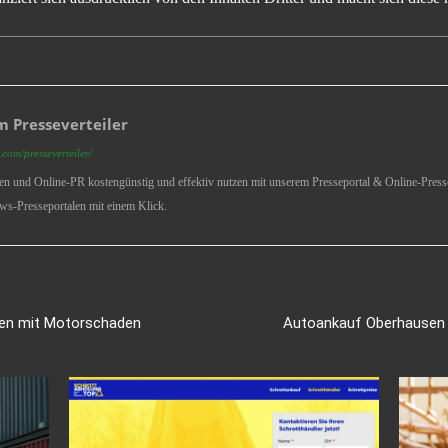
 Presseverteiler
com/presseverteiler/
ren und Online-PR kostengünstig und effektiv nutzen mit unserem Presseportal & Online-Presse
ws-Presseportalen mit einem Klick.
en mit Motorschaden
Autoankauf Oberhausen –