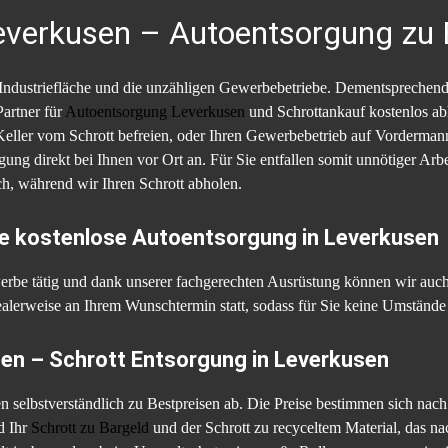
verkusen – Autoentsorgung zu 
ße Industriefläche und die unzähligen Gewerbebetriebe. Dementsprech
Partner für
Autoentsorgung Leverkusen
und Schrottankauf kostenlos ab
Keller vom Schrott befreien, oder Ihren Gewerbebetrieb auf Vordermann
gung direkt bei Ihnen vor Ort an. Für Sie entfallen somit unnötiger A
ch, während wir Ihren Schrott abholen.
die kostenlose Autoentsorgung in Leverkusen
werbe tätig und dank unserer fachgerechten Ausrüstung können wir au
ealerweise an Ihrem Wunschtermin statt, sodass für Sie keine Umstände
n – Schrott Entsorgung in Leverkusen
 selbstverständlich zu Bestpreisen ab. Die Preise bestimmen sich nach
d Ihr
Schrott zu Bargeld
und der Schrott zu recyceltem Material, das 