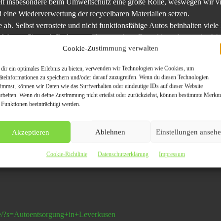
t insbesondere beim Umweltschutz eine große Rolle, weswegen wir viel
 eine Wiederverwertung der recycelbaren Materialien setzen.
ab. Selbst verrostete und nicht funktionsfähige Autos beinhalten viele
 können Sie auch Ihr kaputtes Auto noch zu Bargeld machen und schü
Cookie-Zustimmung verwalten
sen: Schrott von unseren Spezialisten abholen
dir ein optimales Erlebnis zu bieten, verwenden wir Technologien wie Cookies, um
äteinformationen zu speichern und/oder darauf zuzugreifen. Wenn du diesen Technologien
everkusen durch
Schrotthändler NRW
schaffen Sie endlich den benötig
timmst, können wir Daten wie das Surfverhalten oder eindeutige IDs auf dieser Website
arbeiten. Wenn du deine Zustimmung nicht erteilst oder zurückziehst, können bestimmte Merkm
ellstmöglich von Ihrem Schrott befreien können. Nähere Infos finden Si
 Funktionen beeinträchtigt werden.
Akzeptieren
Ablehnen
Einstellungen anseh
ng in Leverkusen
Cookie-Richtlinie
Datenschutzerklärung
Impressum
de/?s=Autoentsorgung+in+Leverkusen