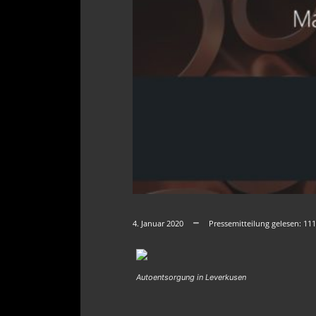
4. Januar 2020
Pressemitteilung gelesen:
111
Autoentsorgung in Leverkusen