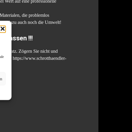
 Wert auf eine professionelle
 Materialen, die problemlos
tzen dazu auch noch die Umwelt!
 lassen !!!
ten Platz. Zögern Sie nicht und
ale
e unter https://www.schrotthaendler-
en