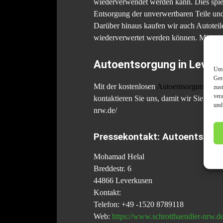
wiederverwendet werden kann. Dies spiel
Entsorgung der unverwertbaren Teile und
Darüber hinaus kaufen wir auch Autoteile 
wiederverwertet werden können. Mit uns
Autoentsorgung in Leverku
Um 
Ger
Mit der kostenlosen
Autoentsorgung
in L
zus
ver
kontaktieren Sie uns, damit wir Sie schn
und
nrw.de/
Pressekontakt: Autoentsorgu
Mohamad Helal
Breddestr. 6
44866 Leverkusen
Kontakt:
Telefon: +49 -1520 8789118
Web:
https://www.schrotthaendler-nrw.