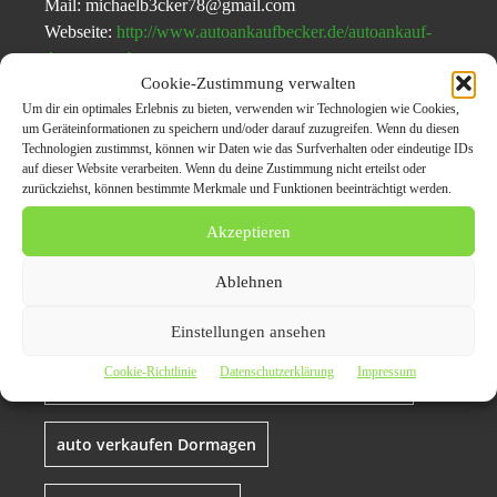
Mail: michaelb3cker78@gmail.com
Webseite:
http://www.autoankaufbecker.de/autoankauf-
dormagen.php
Cookie-Zustimmung verwalten
Um dir ein optimales Erlebnis zu bieten, verwenden wir Technologien wie Cookies,
um Geräteinformationen zu speichern und/oder darauf zuzugreifen. Wenn du diesen
Themen zum Beitrag
Technologien zustimmst, können wir Daten wie das Surfverhalten oder eindeutige IDs
auf dieser Website verarbeiten. Wenn du deine Zustimmung nicht erteilst oder
Autoankauf in Dormagen
zurückziehst, können bestimmte Merkmale und Funktionen beeinträchtigt werden.
ist Ihr kompetenter
Akzeptieren
Autoankäufer für
Ablehnen
Mängelfahrzeuge
Einstellungen ansehen
Cookie-Richtlinie
Datenschutzerklärung
Impressum
auto mit motorschaden verkaufen Dormagen
auto verkaufen Dormagen