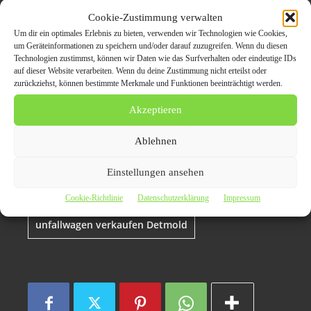
Cookie-Zustimmung verwalten
defektes auto verkaufen Detmold
Um dir ein optimales Erlebnis zu bieten, verwenden wir Technologien wie Cookies,
um Geräteinformationen zu speichern und/oder darauf zuzugreifen. Wenn du diesen
Technologien zustimmst, können wir Daten wie das Surfverhalten oder eindeutige IDs
gebrauchtwagen ankauf Detmold
auf dieser Website verarbeiten. Wenn du deine Zustimmung nicht erteilst oder
zurückziehst, können bestimmte Merkmale und Funktionen beeinträchtigt werden.
getriebeschaden ankauf Detmold
Akzeptieren
Ablehnen
motorschaden ankauf Detmold
Einstellungen ansehen
unfallwagen ankauf Detmold
Cookie-Richtlinie
Datenschutzerklärung
Impressum
unfallwagen verkaufen Detmold