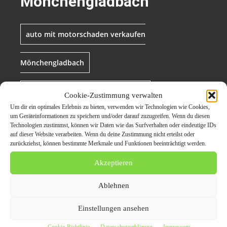
Mönchengladbach
auto mit motorschaden verkaufen
Mönchengladbach
auto verkaufen Mönchengladbach
Cookie-Zustimmung verwalten
Um dir ein optimales Erlebnis zu bieten, verwenden wir Technologien wie Cookies,
um Geräteinformationen zu speichern und/oder darauf zuzugreifen. Wenn du diesen
Autoankauf Mönchengladbach
Technologien zustimmst, können wir Daten wie das Surfverhalten oder eindeutige IDs
auf dieser Website verarbeiten. Wenn du deine Zustimmung nicht erteilst oder
zurückziehst, können bestimmte Merkmale und Funktionen beeinträchtigt werden.
defektes auto verkaufen Mönchengladbach
Akzeptieren
gebrauchtwagen ankauf Mönchengladbach
Ablehnen
getriebeschaden ankauf Mönchengladbach
Einstellungen ansehen
Cookie-Richtlinie
Datenschutzerklärung
Impressum