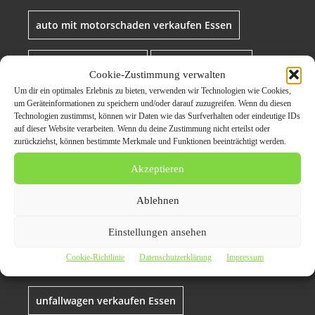
auto mit motorschaden verkaufen Essen
auto verkaufen Essen
Autoankauf Essen
Cookie-Zustimmung verwalten
Um dir ein optimales Erlebnis zu bieten, verwenden wir Technologien wie Cookies,
defektes auto verkaufen Essen
um Geräteinformationen zu speichern und/oder darauf zuzugreifen. Wenn du diesen
Technologien zustimmst, können wir Daten wie das Surfverhalten oder eindeutige IDs
auf dieser Website verarbeiten. Wenn du deine Zustimmung nicht erteilst oder
zurückziehst, können bestimmte Merkmale und Funktionen beeinträchtigt werden.
Gebrauchtwagen ankauf Essen
Akzeptieren
getriebeschaden ankauf Essen
Ablehnen
motorschaden ankauf Essen
Einstellungen ansehen
Cookie-Richtlinie
Datenschutzerklärung
Impressum
Unfallwagen ankauf Essen
unfallwagen verkaufen Essen