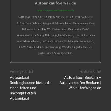
Autoankauf-Server.de
https://www.autoankauf-server.de
WIR KAUFEN ALLE ARTEN VON GEBRAUCHTWAGEN
Ankauf Von Gebrauchtwagen & Motorschaden Unfallwagen Viele
Kilometer Ohne Tüv Wir Bieten Ihnen Den Besten Preis!
Autoankäufer für Mängelfahrzeuge,Unfallwagen, Kfz mit Getriebe-
oder Motorschaden, oder auch mit anderen Mängeln. Autoexport,
LKW Ankauf oder Autoentsorgung. Wir decken jeden Bereich
professionell & kompetent ab.
Vorheriger Artikel
Nächster Artikel
Autoankauf
Autoankauf Beckum –
Recklinghausen bietet dir
Auto verkaufen Beckum |
einen fairen und
WirkaufenWagen.de
unkomplizierten
Autoankauf