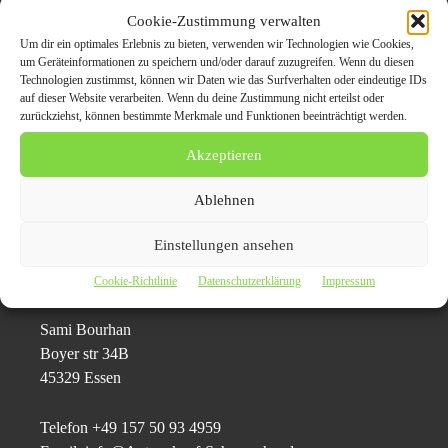
exzellenten Service mit dem kostenfreien Abtransport und
Cookie-Zustimmung verwalten
Abmelden der gebrauchten Autos. Geschulte Mitarbeiter
Um dir ein optimales Erlebnis zu bieten, verwenden wir Technologien wie Cookies,
verladen das gebrauchte Auto – wenn nötig, auch auf
um Geräteinformationen zu speichern und/oder darauf zuzugreifen. Wenn du diesen
Technologien zustimmst, können wir Daten wie das Surfverhalten oder eindeutige IDs
einen Tieflader – und leisten einen sicheren und
auf dieser Website verarbeiten. Wenn du deine Zustimmung nicht erteilst oder
gewissenhaften Service bei der Übergabe des
zurückziehst, können bestimmte Merkmale und Funktionen beeinträchtigt werden.
Gebrauchtwagens.
Akzeptieren
Ablehnen
Pressekontakt:
Einstellungen ansehen
AutoAnkauf Schumacher
Cookie-Richtlinie
Datenschutzerklärung
Impressum
Sami Bourhan
Boyer str 34B
45329 Essen
Telefon +49 157 50 93 4959