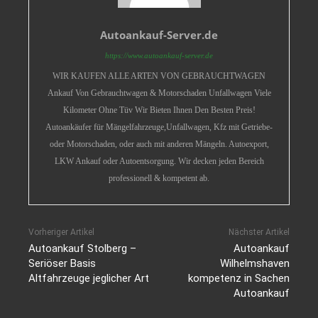
Autoankauf-Server.de
https://www.autoankauf-server.de
WIR KAUFEN ALLE ARTEN VON GEBRAUCHTWAGEN
Ankauf Von Gebrauchtwagen & Motorschaden Unfallwagen Viele
Kilometer Ohne Tüv Wir Bieten Ihnen Den Besten Preis!
Autoankäufer für Mängelfahrzeuge,Unfallwagen, Kfz mit Getriebe-
oder Motorschaden, oder auch mit anderen Mängeln. Autoexport,
LKW Ankauf oder Autoentsorgung. Wir decken jeden Bereich
professionell & kompetent ab.
Vorheriger Artikel
Nächster Artikel
Autoankauf Stolberg –
Autoankauf
Seriöser Basis
Wilhelmshaven
Altfahrzeuge jeglicher Art
kompetenz in Sachen
Autoankauf