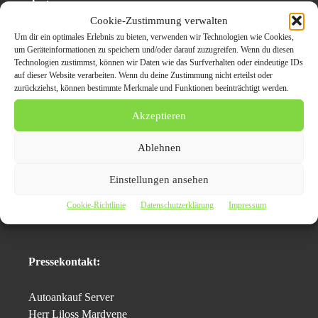
Art
Cookie-Zustimmung verwalten
Für einen Autoverkauf bedarf es eines Vertrauensvotums,
Um dir ein optimales Erlebnis zu bieten, verwenden wir Technologien wie Cookies,
um Geräteinformationen zu speichern und/oder darauf zuzugreifen. Wenn du diesen
das man sicher vorher aussprechen darf, denn seit über 15
Technologien zustimmst, können wir Daten wie das Surfverhalten oder eindeutige IDs
Jahren kauft Autoankauf in Sankt Augustin seriöser Basis
auf dieser Website verarbeiten. Wenn du deine Zustimmung nicht erteilst oder
Altfahrzeuge jeglicher Art an und leistet dabei einen
zurückziehst, können bestimmte Merkmale und Funktionen beeinträchtigt werden.
exzellenten Service mit dem kostenfreien Abtransport und
Akzeptieren
Abmelden der gebrauchten Autos. Geschulte Mitarbeiter
verladen das gebrauchte Auto – wenn nötig, auch auf
Ablehnen
einen Tieflader – und leisten einen sicheren und
gewissenhaften Service bei der Übergabe des
Einstellungen ansehen
Gebrauchtwagens.
Cookie-Richtlinie
Datenschutzerklärung
Impressum
Pressekontakt:
Autoankauf Server
Herr Liloss Mardyene