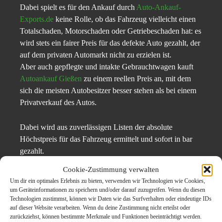
Dabei spielt es für den Ankauf durch
Auto-Ankauf-
Exports.de
keine Rolle, ob das Fahrzeug vielleicht einen
Totalschaden, Motorschaden oder Getriebeschaden hat: es
wird stets ein fairer Preis für das defekte Auto gezahlt, der
auf dem privaten Automarkt nicht zu erzielen ist.
Aber auch gepflegte und intakte Gebrauchtwagen kauft
Autoankauf Gießen
zu einem reellen Preis an, mit dem
sich die meisten Autobesitzer besser stehen als bei einem
Privatverkauf des Autos.
Dabei wird aus zuverlässigen Listen der absolute
Höchstpreis für das Fahrzeug ermittelt und sofort in bar
gezahlt.
Cookie-Zustimmung verwalten
Vor einem beabsichtigten Verkauf seines Autos lohnt es
Um dir ein optimales Erlebnis zu bieten, verwenden wir Technologien wie Cookies,
sich also allemale, Auto-Ankauf-Exports.de zu
um Geräteinformationen zu speichern und/oder darauf zuzugreifen. Wenn du diesen
Technologien zustimmst, können wir Daten wie das Surfverhalten oder eindeutige IDs
kontaktieren und sich dort eine Preisauskunft einzuholen.
auf dieser Website verarbeiten. Wenn du deine Zustimmung nicht erteilst oder
zurückziehst, können bestimmte Merkmale und Funktionen beeinträchtigt werden.