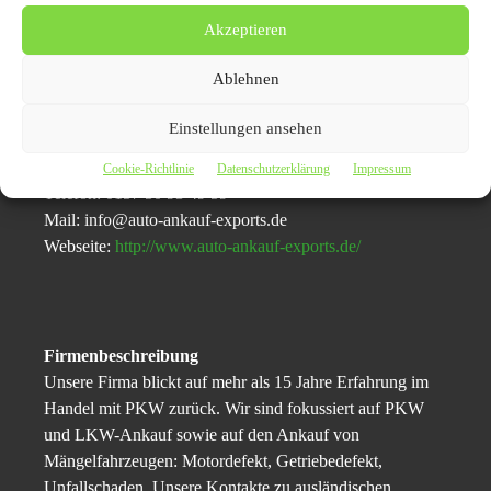
Pressekontaktdaten:
Akzeptieren
Autoankauf Exports
Ablehnen
Mervies Landreas
Karlsruherstr 101
Einstellungen ansehen
51065 Gießen
Cookie-Richtlinie
Datenschutzerklärung
Impressum
Telefon: 0157 50 93 49 59
Mail: info@auto-ankauf-exports.de
Webseite:
http://www.auto-ankauf-exports.de/
Firmenbeschreibung
Unsere Firma blickt auf mehr als 15 Jahre Erfahrung im
Handel mit PKW zurück. Wir sind fokussiert auf PKW
und LKW-Ankauf sowie auf den Ankauf von
Mängelfahrzeugen: Motordefekt, Getriebedefekt,
Unfallschaden. Unsere Kontakte zu ausländischen