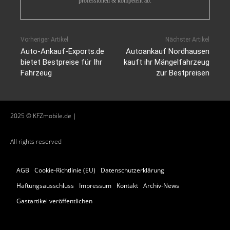
professionell & kompetent ab.
Vorheriger Artikel
Nächster Artikel
Auto-Ankauf-Exports.de
Autoankauf Nordhausen
bietet Bestpreise für Ihr
kauft ihr Mängelfahrzeug
Fahrzeug
zur Bestpreisen
2025 © KFZmobile.de |
All rights reserved
AGB
Cookie-Richtlinie (EU)
Datenschutzerklärung
Haftungsausschluss
Impressum
Kontakt
Archiv-News
Gastartikel veröffentlichen