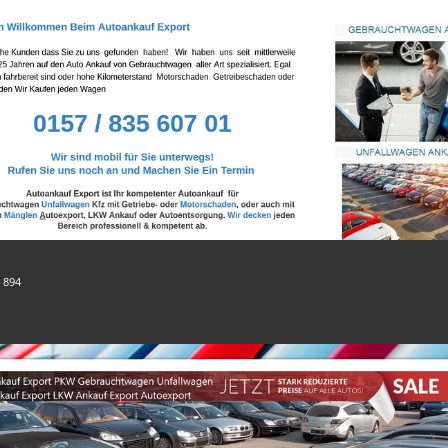
:
894