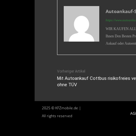
Autoankauf-S
https://www.autoankau
WIR KAUFEN ALLE 
Ihnen Den Besten Pr
Ankauf oder Autoent
Vorheriger Artikel
Mit Autoankauf Cottbus risikofreies v
ohne TÜV
2025 © KFZmobile.de |
AG
All rights reserved