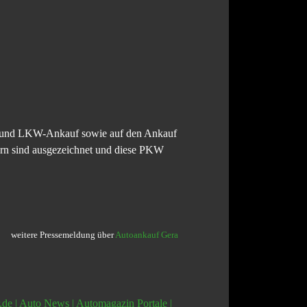
KW und LKW-Ankauf sowie auf den Ankauf
ern sind ausgezeichnet und diese PKW
weitere Pressemeldung über
Autoankauf Gera
r.de | Auto News | Automagazin Portale |