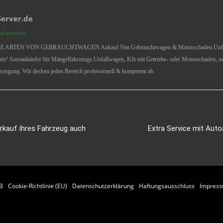
erver.de
f-server.de
ARTEN VON GEBRAUCHTWAGEN Ankauf Von Gebrauchtwagen & Motorschaden Unfallwag
eis! Autoankäufer für Mängelfahrzeuge,Unfallwagen, Kfz mit Getriebe- oder Motorschaden, 
sorgung. Wir decken jeden Bereich professionell & kompetent ab.
erkauf ihres Fahrzeug auch
Extra Service mit Aut
B
Cookie-Richtlinie (EU)
Datenschutzerklärung
Haftungsausschluss
Impres