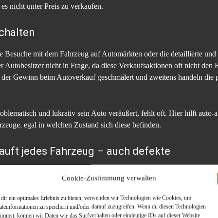
s nicht unter Preis zu verkaufen.
chalten
 Besuche mit dem Fahrzeug auf Automärkten oder die detaillierte und k
Autobesitzer nicht in Frage, da diese Verkaufsaktionen oft nicht den 
n der Gewinn beim Autoverkauf geschmälert und zweitens handeln die p
blematisch und lukrativ sein Auto veräußert, fehlt oft. Hier hilft auto-
zeuge, egal in welchen Zustand sich diese befinden.
auft jedes Fahrzeug – auch defekte
n Geist aufgibt und jedwede Reparatur zu aufwändig oder kostspielig w
Cookie-Zustimmung verwalten
ann man dem Franzosen die Schuld zuschieben; man kann aber auch sinn
ftragen.
dir ein optimales Erlebnis zu bieten, verwenden wir Technologien wie Cookies, um
äteinformationen zu speichern und/oder darauf zuzugreifen. Wenn du diesen Technologien
und vielleicht fahruntüchtige Auto mit einem Tieflader ab, meldet das 
timmst, können wir Daten wie das Surfverhalten oder eindeutige IDs auf dieser Website