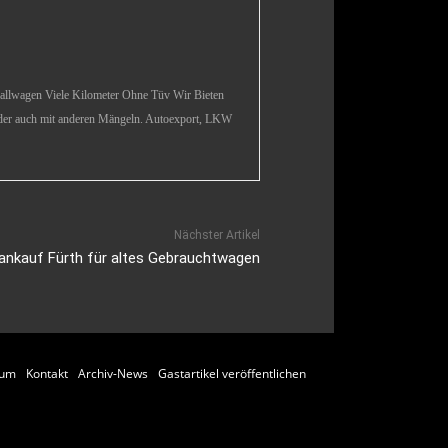
en Viele Kilometer Ohne Tüv Wir Bieten
oder auch mit anderen Mängeln. Autoexport, LKW
Nächster Artikel
oankauf Fürth für altes Gebrauchtwagen
sum
Kontakt
Archiv-News
Gastartikel veröffentlichen