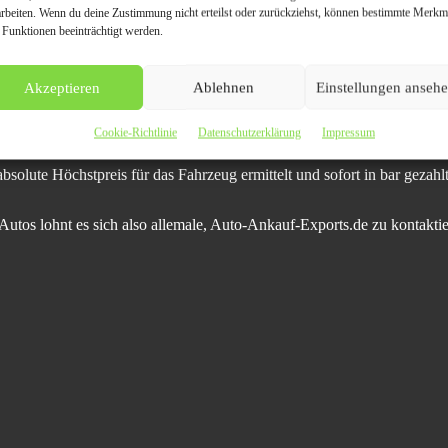
kte Auto.
arbeiten. Wenn du deine Zustimmung nicht erteilst oder zurückziehst, können bestimmte Merkm
 Funktionen beeinträchtigt werden.
to-Ankauf-Exports.de keine Rolle, ob das Fahrzeug vielleicht einen To
rer Preis für das defekte Auto gezahlt, der auf dem privaten Automarkt ni
Akzeptieren
Ablehnen
Einstellungen anseh
htwagen kauft Autoankauf Gera zu einem reellen Preis an, mit dem sich
Cookie-Richtlinie
Datenschutzerklärung
Impressum
bsolute Höchstpreis für das Fahrzeug ermittelt und sofort in bar gezahlt
Autos lohnt es sich also allemale, Auto-Ankauf-Exports.de zu kontaktie