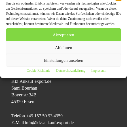
Um dir ein optimales Erlebnis zu bieten, verwenden wir Technologien wie Cookies,
als lukrativer für einen Autobesitzer dar, seinen alten
um Geräteinformationen zu speichern und/oder darauf zuzugreifen. Wenn du diesen
Gebrauchtwagen nicht in Zahlung beim
Technologien zustimmst, können wir Daten wie das Surfverhalten oder eindeutige IDs
Neuwagenhändler zu geben, da dieser oft zu wenig für
auf dieser Website verarbeiten. Wenn du deine Zustimmung nicht erteilst oder
zurückziehst, können bestimmte Merkmale und Funktionen beeinträchtigt werden.
das gebrauchte Auto zur Verrechnung bezahlt. Da kann es
wesentlich effektiver sein, seinen gebrauchten zum Kauf
Akzeptieren
anzubieten. Oft ist man überrascht, welch fairer Preis für
das gebrauchte Fahrzeug von kfz-ankauf-export.de –
Ablehnen
Autoankauf Nordhorn geboten wird.
Einstellungen ansehen
Pressekontaktdaten:
Cookie-Richtlinie
Datenschutzerklärung
Impressum
Kfz-Ankauf-export.de
Sami Bourhan
Boyer str 34B
45329 Essen
Telefon +49 157 50 93 4959
E-Mail info@kfz-ankauf-export.de