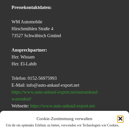
Pressekontaktdaten:
WM Automobile
Hirschmühlen Straße 4
73527 Schwäbisch Gmünd
Ansprechpartner:
Her. Wissam
Her. El-Lahib
Telefon: 0152-56975993
E-Mail: info@auto-ankauf-export.net
https://www.auto-ankauf-export.net/autoankauf-
warendorf/
Webseite:
https://www.auto-ankauf-export.net
Cookie-Zustimmung verwalten
weitere Pressemeldung über
Autoankauf Warendorf
Um dir ein optimales Erlebnis zu bieten, verwenden wir Technologien wie Cookies,