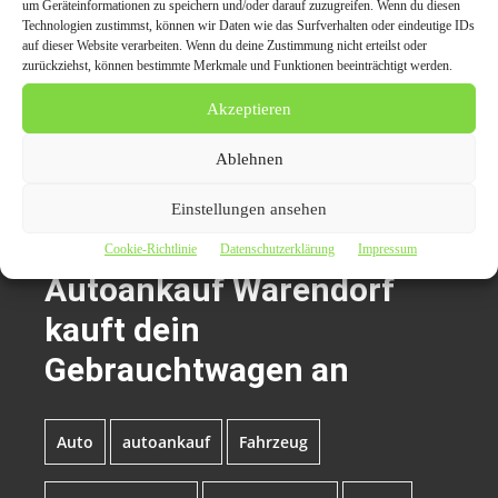
um Geräteinformationen zu speichern und/oder darauf zuzugreifen. Wenn du diesen
Technologien zustimmst, können wir Daten wie das Surfverhalten oder eindeutige IDs
auf dieser Website verarbeiten. Wenn du deine Zustimmung nicht erteilst oder
zurückziehst, können bestimmte Merkmale und Funktionen beeinträchtigt werden.
Der Beitrag
Autoankauf Warendorf kauft dein
Gebrauchtwagen an
erschien zuerst auf
Presseverteiler
Akzeptieren
CarPr.de | Auto News | Automagazin Portale | Auto-PR |
PR Marketing für die Automobilbranche
.
Ablehnen
Einstellungen ansehen
Themen zum Beitrag
Cookie-Richtlinie
Datenschutzerklärung
Impressum
Autoankauf Warendorf
kauft dein
Gebrauchtwagen an
Auto
autoankauf
Fahrzeug