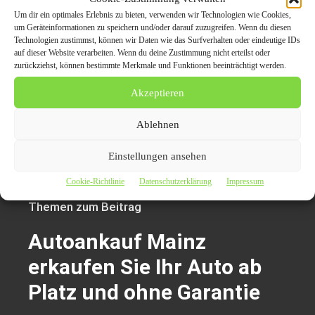
weitere Pressemeldung über
Autoankauf Mainz
Um dir ein optimales Erlebnis zu bieten, verwenden wir Technologien wie Cookies,
um Geräteinformationen zu speichern und/oder darauf zuzugreifen. Wenn du diesen
Technologien zustimmst, können wir Daten wie das Surfverhalten oder eindeutige IDs
Autoankauf in Osnabrück
auf dieser Website verarbeiten. Wenn du deine Zustimmung nicht erteilst oder
zurückziehst, können bestimmte Merkmale und Funktionen beeinträchtigt werden.
Autoankauf Neuss
Akzeptieren
Der Beitrag
Autoankauf Mainz erkaufen Sie Ihr Auto ab
Platz und ohne Garantie
erschien zuerst auf
Presseverteiler
Ablehnen
CarPr.de | Auto News | Automagazin Portale | Auto-PR |
Einstellungen ansehen
PR Marketing für die Automobilbranche
.
Cookie-Richtlinie
Datenschutzerklärung
Impressum
Themen zum Beitrag
Autoankauf Mainz
erkaufen Sie Ihr Auto ab
Platz und ohne Garantie