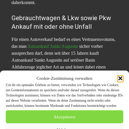
daherkommt.
Gebrauchtwagen & Lkw sowie Pkw
Ankauf mit oder ohne Unfall
Für einen Autoverkauf bedarf es eines Vertrauensvotums,
das man
Autoankauf Sankt Augustin
sicher vorher
aussprechen darf, denn seit über 15 Jahren kauft
Autoankauf Sankt Augustin auf seriöser Basis
Altfahrzeuge jeglicher Art an und leistet dabei einen
exzellenten Service mit dem kostenfreien Abtransport und
Cookie-Zustimmung verwalten
Abmelden der gebrauchten Autos. Geschulte Mitarbeiter
Um dir ein optimales Erlebnis zu bieten, verwenden wir Technologien wie Cookies,
verladen das gebrauchte Auto in Sankt Augustin – wenn
um Geräteinformationen zu speichern und/oder darauf zuzugreifen. Wenn du diesen
nötig, auch auf einen Tieflader – und leisten einen
Technologien zustimmst, können wir Daten wie das Surfverhalten oder eindeutige IDs
auf dieser Website verarbeiten. Wenn du deine Zustimmung nicht erteilst oder
sicheren und gewissenhaften Service bei der Übergabe
zurückziehst, können bestimmte Merkmale und Funktionen beeinträchtigt werden.
des Gebrauchtwagens.
Akzeptieren
Firmenbeschreibung