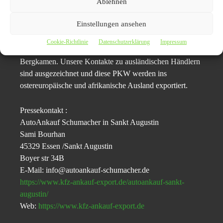
Ablehnen
Unsere Firma blickt auf mehr als 15 Jahre Erfahrung im
Handel mit PKW zurück. Wir sind fokussiert auf PKW
Einstellungen ansehen
und LKW-Ankauf Sankt Augustin sowie auf den Ankauf
in
Sankt Augustin
von Mängelfahrzeugen: Motordefekt in
Cookie-Richtlinie
Datenschutzerklärung
Impressum
Sankt Augustin , Getriebedefekt in Soest, Unfallschaden
Bergkamen. Unsere Kontakte zu ausländischen Händlern
sind ausgezeichnet und diese PKW werden ins
ostereuropäische und afrikanische Ausland exportiert.
Pressekontakt :
AutoAnkauf Schumacher in Sankt Augustin
Sami Bourhan
45329 Essen /Sankt Augustin
Boyer str 34B
E-Mail: info@autoankauf-schumacher.de
https://www.kfz-ankauf-export.de/autoankauf-sankt-
augustin/
Web:
https://www.kfz-ankauf-export.de