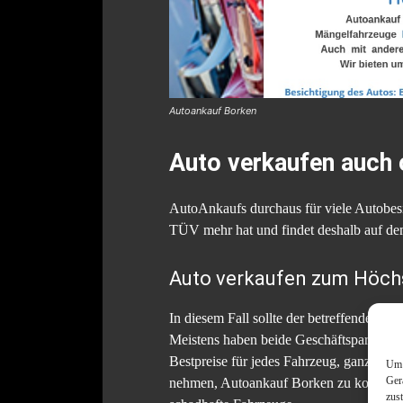
Autoankauf Borken
Auto verkaufen auch
AutoAnkaufs durchaus für viele Autobesit
TÜV mehr hat und findet deshalb auf dem 
Auto verkaufen zum Höchs
In diesem Fall sollte der betreffende Auto
Meistens haben beide Geschäftspartner di
Bestpreise für jedes Fahrzeug, ganz glei
Um 
Ger
nehmen, Autoankauf Borken zu kontaktiere
zus