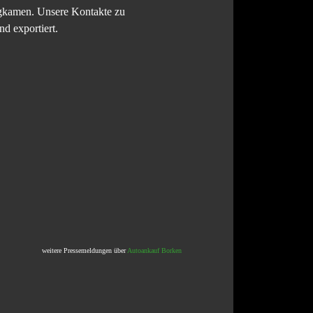
rgkamen. Unsere Kontakte zu
d exportiert.
weitere Pressemeldungen über
Autoankauf Borken