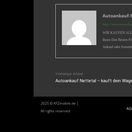
Autoankauf-S
https://www.autoankau
WIR KAUFEN ALLE 
Ihnen Den Besten Pr
Ankauf oder Autoent
Vorheriger Artikel
Autoankauf Nettetal – kauft dein Wag
2025 © KFZmobile.de |
AG
All rights reserved