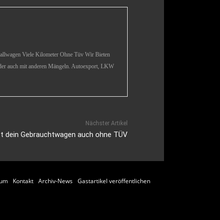
en Viele Kilometer Ohne Tüv Wir Bieten
oder auch mit anderen Mängeln. Autoexport, LKW
Nächster Artikel
t dein Gebrauchtwagen auch ohne TÜV
sum
Kontakt
Archiv-News
Gastartikel veröffentlichen