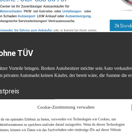
 ohne TÜV
zer Vorteile bringen. Borken Autobesitzer möchte sein Auto verkaufen w
privaten Automarkt keinen Käufer, der bereit wäre, die Summe die er si
tpreis
besitzer sich mit
Autoankauf Borken
in Verbindung setzen, um die Prei
Cookie-Zustimmung verwalten
e in etwa gleiche Vorstellung, so dass es sich auf jeden Fall lohnt, un
ch in welchem Zustand es sich befindet. Und so kann man die den Autobes
dir ein optimales Erlebnis zu bieten, verwenden wir Technologien wie Cookies, um
äteinformationen zu speichern und/oder darauf zuzugreifen. Wenn du diesen Technologien
n, damit er einen fairen Preis für sein altes und eventuell defektes 
timmst, können wir Daten wie das Surfverhalten oder eindeutige IDs auf dieser Website