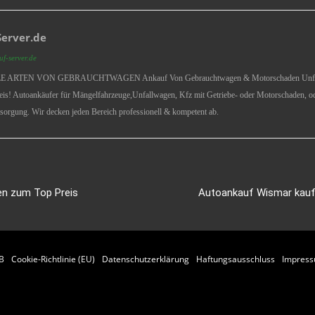
erver.de
f-server.de
ARTEN VON GEBRAUCHTWAGEN Ankauf Von Gebrauchtwagen & Motorschaden Unfallwag
eis! Autoankäufer für Mängelfahrzeuge,Unfallwagen, Kfz mit Getriebe- oder Motorschaden, 
sorgung. Wir decken jeden Bereich professionell & kompetent ab.
en zum Top Preis
Autoankauf Wismar kauf
B
Cookie-Richtlinie (EU)
Datenschutzerklärung
Haftungsausschluss
Impres