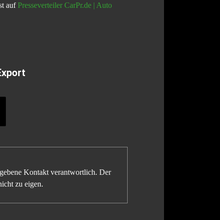
st auf
Presseverteiler CarPr.de | Auto
Export
gegebene Kontakt verantwortlich. Der
icht zu eigen.