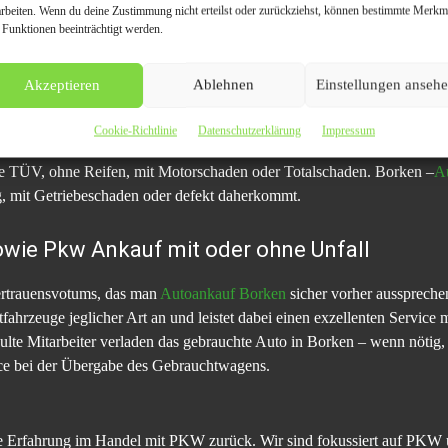
arbeiten. Wenn du deine Zustimmung nicht erteilst oder zurückziehst, können bestimmte Merkm
 Funktionen beeinträchtigt werden.
h & schnell
Akzeptieren
Ablehnen
Einstellungen anseh
für sein defektes Fahrzeug mehr bekommen, als wenn er es auf dem pr
entuell noch hohe Gebühren für die Entsorgung seines defekten oder al
Cookie-Richtlinie
Datenschutzerklärung
Impressum
ken liegt darin, dass das Fahrzeug kostenfrei abgemeldet und abgeholt
ne TÜV, ohne Reifen, mit Motorschaden oder Totalschaden. Borken –
A
g, mit Getriebeschaden oder defekt daherkommt.
wie Pkw Ankauf mit oder ohne Unfall
ertrauensvotums, das man
Autoankauf Borken
sicher vorher aussprechen
fahrzeuge jeglicher Art an und leistet dabei einen exzellenten Service
te Mitarbeiter verladen das gebrauchte Auto in Borken – wenn nötig, a
ice bei der Übergabe des Gebrauchtwagens.
ahre Erfahrung im Handel mit PKW zurück. Wir sind fokussiert auf P