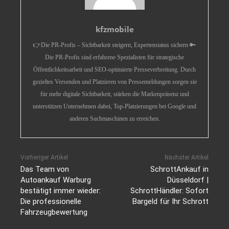
kfzmobile
👉Die PR-Profis – Sichtbarkeit steigern, Expertenstatus sichern 🔑
Die PR-Profis sind erfahrene Spezialisten für strategische
Öffentlichkeitsarbeit und SEO-optimierte Presseverbreitung. Durch
gezieltes Versenden und Platzieren von Pressemeldungen sorgen sie
für mehr digitale Sichtbarkeit, stärken die Markenpräsenz und
unterstützen Unternehmen dabei, Top-Platzierungen bei Google und
anderen Suchmaschinen zu erreichen.
Vorheriger Artikel
Nächster Artikel
Das Team von
SchrottAnkauf in
Autoankauf Warburg
Düsseldorf |
bestätigt immer wieder:
SchrottHändler: Sofort
Die professionelle
Bargeld für Ihr Schrott
Fahrzeugbewertung