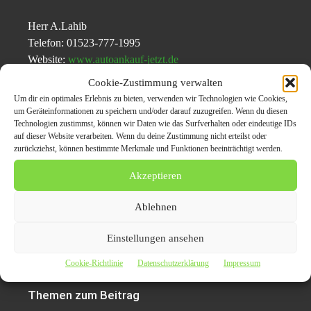
Herr A.Lahib
Telefon: 01523-777-1995
Website:
www.autoankauf-jetzt.de
E-Mail: info@autoankauf-jetzt.de
Cookie-Zustimmung verwalten
Um dir ein optimales Erlebnis zu bieten, verwenden wir Technologien wie Cookies,
um Geräteinformationen zu speichern und/oder darauf zuzugreifen. Wenn du diesen
Technologien zustimmst, können wir Daten wie das Surfverhalten oder eindeutige IDs
auf dieser Website verarbeiten. Wenn du deine Zustimmung nicht erteilst oder
weitere Pressemeldungen über
Autoankauf Wassenberg
zurückziehst, können bestimmte Merkmale und Funktionen beeinträchtigt werden.
Akzeptieren
Der Beitrag
Autoankauf Wassenberg bemüht sich um eine
schnelle und unkomplizierte Abwicklung
erschien zuerst
Ablehnen
auf
Presseverteiler CarPr.de | Auto News | Automagazin
Portale | Auto-PR | PR Marketing für die
Einstellungen ansehen
Automobilbranche
.
Cookie-Richtlinie
Datenschutzerklärung
Impressum
Themen zum Beitrag