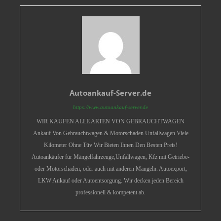
Autoankauf-Server.de
https://www.autoankauf-server.de
WIR KAUFEN ALLE ARTEN VON GEBRAUCHTWAGEN
Ankauf Von Gebrauchtwagen & Motorschaden Unfallwagen Viele
Kilometer Ohne Tüv Wir Bieten Ihnen Den Besten Preis!
Autoankäufer für Mängelfahrzeuge,Unfallwagen, Kfz mit Getriebe-
oder Motorschaden, oder auch mit anderen Mängeln. Autoexport,
LKW Ankauf oder Autoentsorgung. Wir decken jeden Bereich
professionell & kompetent ab.