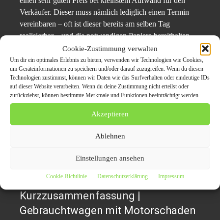
einen sehr guten Preis bei kleinstem Aufwand für den
Verkäufer. Dieser muss nämlich lediglich einen Termin
vereinbaren – oft ist dieser bereits am selben Tag
realisierbar – und die notwendigen Papiere bereithalten.
Cookie-Zustimmung verwalten
Autoankauf Venlo kauft jeden
Um dir ein optimales Erlebnis zu bieten, verwenden wir Technologien wie Cookies,
um Geräteinformationen zu speichern und/oder darauf zuzugreifen. Wenn du diesen
Gebrauchtwagen an!
Technologien zustimmst, können wir Daten wie das Surfverhalten oder eindeutige IDs
auf dieser Website verarbeiten. Wenn du deine Zustimmung nicht erteilst oder
zurückziehst, können bestimmte Merkmale und Funktionen beeinträchtigt werden.
Schon macht sich der Mitarbeiter vom AutoankaufVenlo
auf den Weg zu ihm. Die halbe Stunde, die für die
Akzeptieren
Abwicklung des PKW Ankaufs insgesamt benötigt wird,
steht den entsprechenden Verhandlungen beim
Ablehnen
Neuwagen-Händler in Hinblick auf den Komfort in nichts
nach und bringt dem Kunden am Ende des Tages bares
Einstellungen ansehen
Geld.
Cookie-Richtlinie
Datenschutzerklärung
Impressum
Kurzzusammenfassung |
Gebrauchtwagen mit Motorschaden