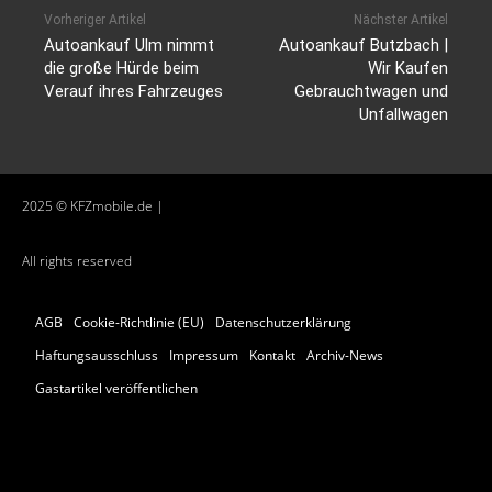
Vorheriger Artikel
Nächster Artikel
Autoankauf Ulm nimmt
Autoankauf Butzbach |
die große Hürde beim
Wir Kaufen
Verauf ihres Fahrzeuges
Gebrauchtwagen und
Unfallwagen
2025 © KFZmobile.de |
All rights reserved
AGB
Cookie-Richtlinie (EU)
Datenschutzerklärung
Haftungsausschluss
Impressum
Kontakt
Archiv-News
Gastartikel veröffentlichen