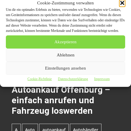
Cookie-Zustimmung verwalten
weitere Pressemeldungen über
Autoankauf Offenburg
Um dir ein optimales Erlebnis zu bieten, verwenden wir Technologien wie Cookies,
um Geräteinformationen zu speichern und/oder darauf zuzugreifen. Wenn du diesen
Technologien zustimmst, können wir Daten wie das Surfverhalten oder eindeutige IDs
auf dieser Website verarbeiten. Wenn du deine Zustimmung nicht erteilst oder
zurückziehst, können bestimmte Merkmale und Funktionen beeinträchtigt werden.
Der Beitrag
Autoankauf Offenburg – einfach anrufen und
Fahrzeug loswerden
erschien zuerst auf
Presseverteiler
Akzeptieren
CarPr.de | Auto News | Automagazin Portale | Auto-PR |
PR Marketing für die Automobilbranche
.
Ablehnen
Einstellungen ansehen
Themen zum Beitrag
Cookie-Richtlinie
Datenschutzerklärung
Impressum
Autoankauf Offenburg –
einfach anrufen und
Fahrzeug loswerden
A
Auto
autoankauf
Autohändler