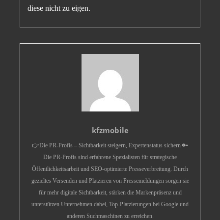
diese nicht zu eigen.
kfzmobile
👉Die PR-Profis – Sichtbarkeit steigern, Expertenstatus sichern 🔑
Die PR-Profis sind erfahrene Spezialisten für strategische
Öffentlichkeitsarbeit und SEO-optimierte Presseverbreitung. Durch
gezieltes Versenden und Platzieren von Pressemeldungen sorgen sie
für mehr digitale Sichtbarkeit, stärken die Markenpräsenz und
unterstützen Unternehmen dabei, Top-Platzierungen bei Google und
anderen Suchmaschinen zu erreichen.