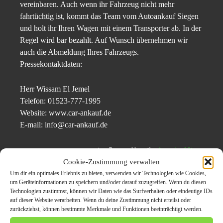
vereinbaren. Auch wenn ihr Fahrzeug nicht mehr
fahrtüchtig ist, kommt das Team vom Autoankauf Siegen
und holt ihr Ihren Wagen mit einem Transporter ab. In der
Regel wird bar bezahlt. Auf Wunsch übernehmen wir
auch die Abmeldung Ihres Fahrzeugs.
Pressekontaktdaten:
Herr Wissam El Jemel
Telefon: 01523-777-1995
Website: www.car-ankauf.de
E-mail: info@car-ankauf.de
weitere Pressemeldung über
Autoankauf Siegen
Cookie-Zustimmung verwalten
Um dir ein optimales Erlebnis zu bieten, verwenden wir Technologien wie Cookies,
um Geräteinformationen zu speichern und/oder darauf zuzugreifen. Wenn du diesen
Technologien zustimmst, können wir Daten wie das Surfverhalten oder eindeutige IDs
Der Beitrag
Autoankauf Siegen und der Fahrzeughandel
auf dieser Website verarbeiten. Wenn du deine Zustimmung nicht erteilst oder
zurückziehst, können bestimmte Merkmale und Funktionen beeinträchtigt werden.
mit Bestpreise
erschien zuerst auf
Presseverteiler CarPr.de