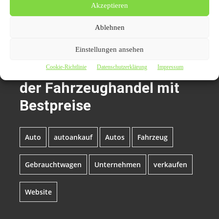
| Auto News | Automagazin Portale | Auto-PR | PR
Akzeptieren
Marketing für die Automobilbranche
.
Ablehnen
Themen zum Beitrag
Einstellungen ansehen
Autoankauf Siegen und
Cookie-Richtlinie
Datenschutzerklärung
Impressum
der Fahrzeughandel mit
Bestpreise
Auto
autoankauf
Autos
Fahrzeug
Gebrauchtwagen
Unternehmen
verkaufen
Website