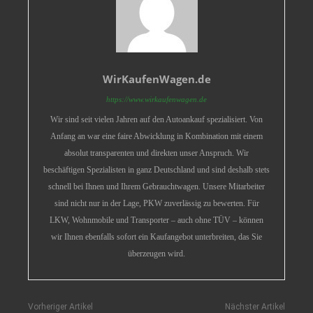
WirKaufenWagen.de
https://www.wirkaufenwagen.de
Wir sind seit vielen Jahren auf den Autoankauf spezialisiert. Von
Anfang an war eine faire Abwicklung in Kombination mit einem
absolut transparenten und direkten unser Anspruch. Wir
beschäftigen Spezialisten in ganz Deutschland und sind deshalb stets
schnell bei Ihnen und Ihrem Gebrauchtwagen. Unsere Mitarbeiter
sind nicht nur in der Lage, PKW zuverlässig zu bewerten. Für
LKW, Wohnmobile und Transporter – auch ohne TÜV – können
wir Ihnen ebenfalls sofort ein Kaufangebot unterbreiten, das Sie
überzeugen wird.
Vorheriger Artikel
Nächster Artikel