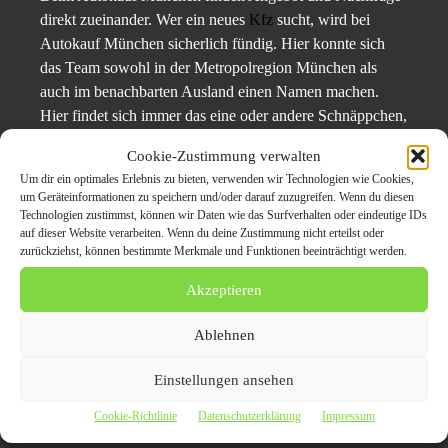
direkt zueinander. Wer ein neues
Kfz
sucht, wird bei
Autokauf München sicherlich fündig. Hier konnte sich
das Team sowohl in der Metropolregion München als
auch im benachbarten Ausland einen Namen machen.
Hier findet sich immer das eine oder andere Schnäppchen,
daher ist auch ihr
Gebrauchtfahrzeug
hier in den besten
Cookie-Zustimmung verwalten
Händen.
Um dir ein optimales Erlebnis zu bieten, verwenden wir Technologien wie Cookies,
um Geräteinformationen zu speichern und/oder darauf zuzugreifen. Wenn du diesen
Pressekontakt: München
Technologien zustimmst, können wir Daten wie das Surfverhalten oder eindeutige IDs
auf dieser Website verarbeiten. Wenn du deine Zustimmung nicht erteilst oder
Geschäft: A.Lahib
zurückziehst, können bestimmte Merkmale und Funktionen beeinträchtigt werden.
Telefon: 01523-777-1995
E-mail: info@autoankauf-jetzt.de
Akzeptieren
Website:
https://www.autoankauf-jetzt.de/
https://www.autoankauf-jetzt.de/auto-
Ablehnen
verkaufen/autoankauf-münchen/
Einstellungen ansehen
Der Beitrag
Autoankauf München – Auto verkaufen in
Cookie-Richtlinie
Datenschutzerklärung
Impressum
München zum Höchstpreis
erschien zuerst auf