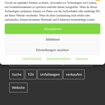
Um dir ein optimales Erlebnis zu bieten, verwenden wir Technologien wie Cookies,
Themen zum Beitrag
um Geräteinformationen zu speichern und/oder darauf zuzugreifen. Wenn du diesen
Technologien zustimmst, können wir Daten wie das Surfverhalten oder eindeutige IDs
Autoankauf Wuppertal,
auf dieser Website verarbeiten. Wenn du deine Zustimmung nicht erteilst oder
zurückziehst, können bestimmte Merkmale und Funktionen beeinträchtigt werden.
wenn Ihr Auto in die Jahre
Akzeptieren
kommt
Ablehnen
Auto
autoankauf
Autoankauf Wuppertal
Einstellungen ansehen
Cookie-Richtlinie
Datenschutzerklärung
Impressum
Fahrzeug
Gebrauchtwagen
Motorschaden
Suche
TÜV
Unfallwagen
verkaufen
Website