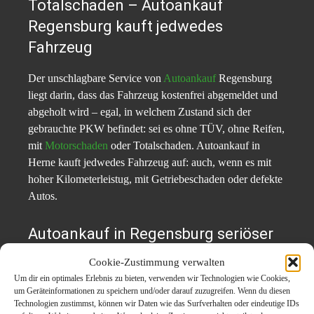
Totalschaden – Autoankauf
Regensburg kauft jedwedes
Fahrzeug
Der unschlagbare Service von
Autoankauf
Regensburg
liegt darin, dass das Fahrzeug kostenfrei abgemeldet und
abgeholt wird – egal, in welchem Zustand sich der
gebrauchte PKW befindet: sei es ohne TÜV, ohne Reifen,
mit
Motorschaden
oder Totalschaden. Autoankauf in
Herne kauft jedwedes Fahrzeug auf: auch, wenn es mit
hoher Kilometerleistug, mit Getriebeschaden oder defekte
Autos.
Autoankauf in Regensburg seriöser
Basis Altfahrzeuge jeglicher Art
Cookie-Zustimmung verwalten
Um dir ein optimales Erlebnis zu bieten, verwenden wir Technologien wie Cookies,
Für einen Autoverkauf bedarf es eines Vertrauensvotums,
um Geräteinformationen zu speichern und/oder darauf zuzugreifen. Wenn du diesen
das man
Autoankauf Regensburg
sicher vorher
Technologien zustimmst, können wir Daten wie das Surfverhalten oder eindeutige IDs