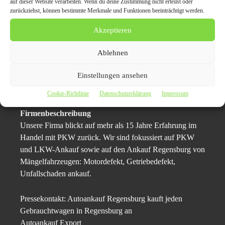
auf dieser Website verarbeiten. Wenn du deine Zustimmung nicht erteilst oder
aussprechen darf, denn seit über 15 Jahren kauft
zurückziehst, können bestimmte Merkmale und Funktionen beeinträchtigt werden.
Autoankauf in Regensburg seriöser Basis Altfahrzeuge
jeglicher Art an und leistet dabei einen exzellenten Service
Akzeptieren
mit dem kostenfreien Abtransport und Abmelden der
gebrauchten Autos. Geschulte Mitarbeiter verladen das
Ablehnen
gebrauchte Auto – wenn nötig, auch auf einen Tieflader –
Einstellungen ansehen
und leisten einen sicheren und gewissenhaften Service bei
der Übergabe des Gebrauchtwagens.
Cookie-Richtlinie
Datenschutzerklärung
Impressum
Firmenbeschreibung
Unsere Firma blickt auf mehr als 15 Jahre Erfahrung im
Handel mit PKW zurück. Wir sind fokussiert auf PKW
und LKW-Ankauf sowie auf den Ankauf Regensburg von
Mängelfahrzeugen: Motordefekt, Getriebedefekt,
Unfallschaden ankauf.
Pressekontakt: Autoankauf Regensburg kauft jeden
Gebrauchtwagen in Regensburg an
Autoankauf Export