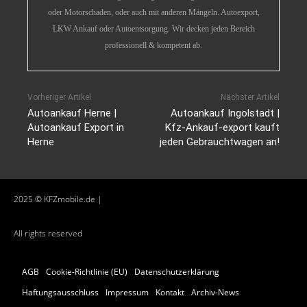
oder Motorschaden, oder auch mit anderen Mängeln. Autoexport,
LKW Ankauf oder Autoentsorgung. Wir decken jeden Bereich
professionell & kompetent ab.
Vorheriger Artikel
Nächster Artikel
Autoankauf Herne |
Autoankauf Ingolstadt |
Autoankauf Export in
Kfz-Ankauf-export kauft
Herne
jeden Gebrauchtwagen an!
2025 © KFZmobile.de |
All rights reserved
AGB
Cookie-Richtlinie (EU)
Datenschutzerklärung
Haftungsausschluss
Impressum
Kontakt
Archiv-News