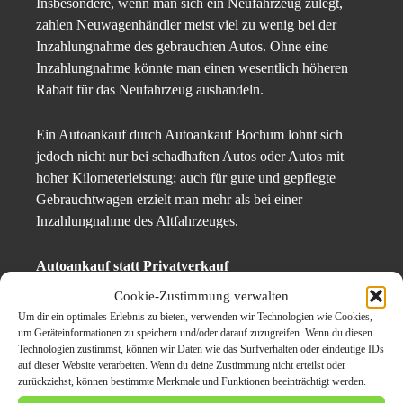
Insbesondere, wenn man sich ein Neufahrzeug zulegt,
zahlen Neuwagenhändler meist viel zu wenig bei der
Inzahlungnahme des gebrauchten Autos. Ohne eine
Inzahlungnahme könnte man einen wesentlich höheren
Rabatt für das Neufahrzeug aushandeln.
Ein Autoankauf durch Autoankauf Bochum lohnt sich
jedoch nicht nur bei schadhaften Autos oder Autos mit
hoher Kilometerleistung; auch für gute und gepflegte
Gebrauchtwagen erzielt man mehr als bei einer
Inzahlungnahme des Altfahrzeuges.
Autoankauf statt Privatverkauf
Mit einem Privatverkauf über Kleinanzeigen, über das
Cookie-Zustimmung verwalten
Internet oder einen Automarkt kommen alleine für das
Um dir ein optimales Erlebnis zu bieten, verwenden wir Technologien wie Cookies,
Offerieren des Gebrauchtwagens bereits Kosten auf den
um Geräteinformationen zu speichern und/oder darauf zuzugreifen. Wenn du diesen
Technologien zustimmst, können wir Daten wie das Surfverhalten oder eindeutige IDs
Anbieter zu, die sich nach und nach summieren können,
auf dieser Website verarbeiten. Wenn du deine Zustimmung nicht erteilst oder
ohne dass das gebrauchte Auto einen Käufer findet.
zurückziehst, können bestimmte Merkmale und Funktionen beeinträchtigt werden.