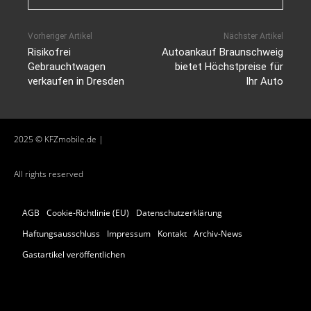
Vorheriger Artikel
Nächster Artikel
Risikofrei
Autoankauf Braunschweig
Gebrauchtwagen
bietet Höchstpreise für
verkaufen in Dresden
Ihr Auto
2025 © KFZmobile.de |
All rights reserved
AGB
Cookie-Richtlinie (EU)
Datenschutzerklärung
Haftungsausschluss
Impressum
Kontakt
Archiv-News
Gastartikel veröffentlichen