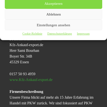
Akzeptieren
Durch eine Kontaktaufnahme zu
Autoankauf Bochum
vermeidet man das langwierige Suchen eines Käufers und
Ablehnen
eventuelle Risiken beim Verkauf; das Fahrzeug wird
abgeholt und der maximale Preis, den man erzielen kann,
Einstellungen ansehen
wird sofort in bar ausgezahlt.
Cookie-Richtlinie
Datenschutzerklärung
Impressum
Pressekontaktdaten
Kfz-Ankauf-export.de
Herr Sami Bourhan
Boyer Str. 34B
45329 Essen
0157 50 93 4959
www.Kfz-Ankauf-export.de
Firmenbeschreibung
Unsere Firma blickt auf mehr als 15 Jahre Erfahrung im
Handel mit PKW zurück. Wir sind fokussiert auf PKW