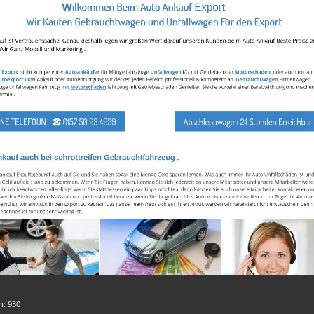
en:
930