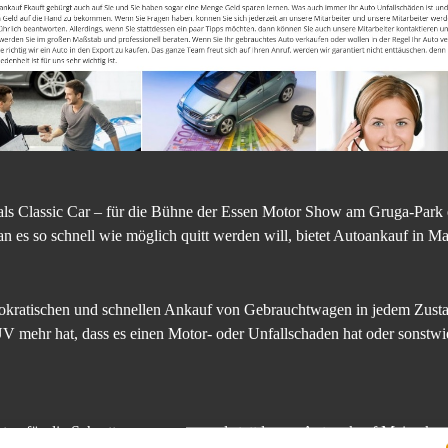
als Classic Car – für die Bühne der Essen Motor Show am Gruga-Park ei
 es so schnell wie möglich quitt werden will, bietet Autoankauf in M
kratischen und schnellen Ankauf von Gebrauchtwagen in jedem Zustan
ÜV mehr hat, dass es einen Motor- oder Unfallschaden hat oder sonstwi
en für die Schrottpresse sparen und stattdessen Autoankauf Mainz kon