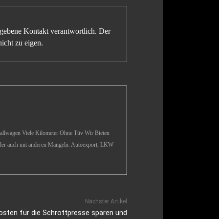
gegebene Kontakt verantwortlich. Der
icht zu eigen.
en Viele Kilometer Ohne Tüv Wir Bieten
oder auch mit anderen Mängeln. Autoexport, LKW
Nächster Artikel
osten für die Schrottpresse sparen und