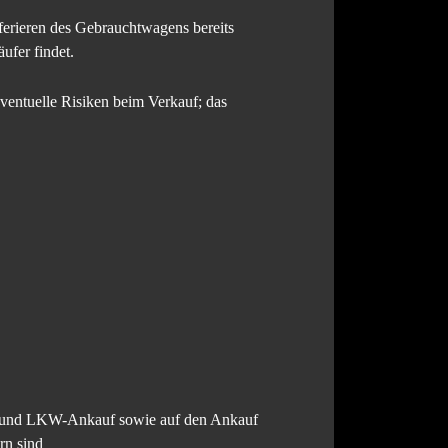
ferieren des Gebrauchtwagens bereits
ufer findet.
entuelle Risiken beim Verkauf; das
KW und LKW-Ankauf sowie auf den Ankauf
rn sind