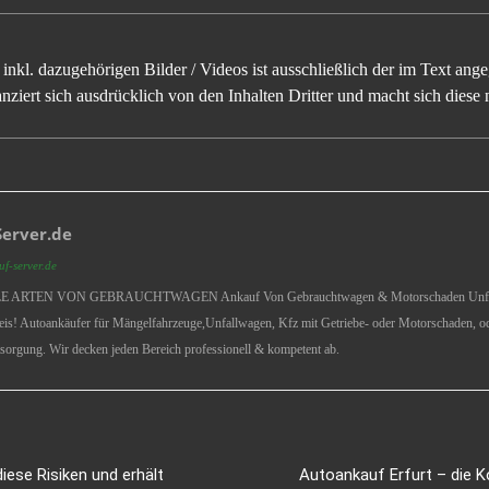
inkl. dazugehörigen Bilder / Videos ist ausschließlich der im Text an
ziert sich ausdrücklich von den Inhalten Dritter und macht sich diese n
erver.de
f-server.de
ARTEN VON GEBRAUCHTWAGEN Ankauf Von Gebrauchtwagen & Motorschaden Unfallwag
eis! Autoankäufer für Mängelfahrzeuge,Unfallwagen, Kfz mit Getriebe- oder Motorschaden, 
sorgung. Wir decken jeden Bereich professionell & kompetent ab.
ese Risiken und erhält
Autoankauf Erfurt – die K