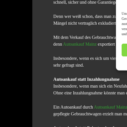
schnell, sicher und ohne Garantiegewähr
Um 
Denn wer weiß schon, dass man zum Beis
Ger
Mängel nicht vertraglich exkludiert, de
zus
ver
und
Mit dem Verkauf des Gebrauchtwagens an 
denn
Autoankauf Mainz
exportiert die a
Insbesondere, wenn es sich um viertürig
sehr gefragt sind.
Autoankauf statt Inzahlungnahme
Insbesondere, wenn man sich ein Neufah
Ohne eine Inzahlungnahme könnte man ei
Ein Autoankauf durch
Autoankauf Main
gepflegte Gebrauchtwagen erzielt man me