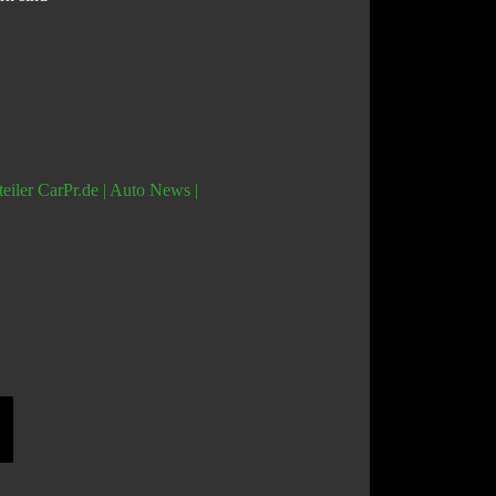
teiler CarPr.de | Auto News |