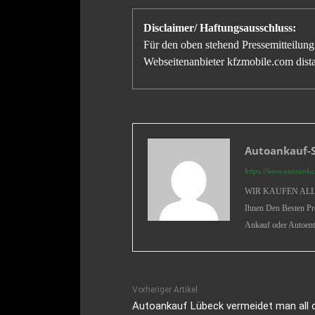
Disclaimer/ Haftungsausschluss:
Für den oben stehend Pressemitteilung 
Webseitenanbieter kfzmobile.com distan
Autoankauf-S
https://www.autoankau
WIR KAUFEN ALLE 
Ihnen Den Besten Pr
Ankauf oder Autoent
Vorheriger Artikel
Autoankauf Lübeck vermeidet man all di