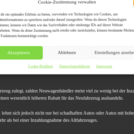
Cookie-Zustimmung verwalten
ung loswerden will.
dir ein optimales Erlebnis zu bieten, verwenden wir Technologien wie Cookies, um
piel als Sebständiger Garantie auf seinen Gebrauchtwagen geben mus
äteinformationen zu speichern und/oder darauf zuzugreifen. Wenn du diesen Technologien
nnoch für später auftretende Schäden aufkommen muss?
timmst, können wir Daten wie das Surfverhalten oder eindeutige IDs auf dieser Website
arbeiten. Wenn du deine Zustimmung nicht erteilst oder zurückziehst, können bestimmte Merkm
 Funktionen beeinträchtigt werden.
Autoankauf Mainz vermeidet man all diese Risiken und erhält dennoch 
ngekauften Autos. Im Ausland werden die Autos wieder fahrtüchtig gema
Akzeptieren
Ablehnen
Einstellungen anseh
e Autos oder Dieselfahrzeuge handelt, zahlt Autoankauf Mainz Höchstpr
Cookie-Richtlinie
Datenschutzerklärung
Impressum
rzeug zulegt, zahlen Neuwagenhändler meist viel zu wenig bei der In
nen wesentlich höheren Rabatt für das Neufahrzeug aushandeln.
z
lohnt sich jedoch nicht nur bei schadhaften Autos oder Autos mit hohe
hr als bei einer Inzahlungnahme des Altfahrzeuges.