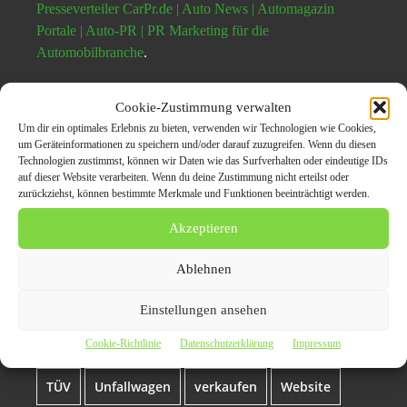
Presseverteiler CarPr.de | Auto News | Automagazin
Portale | Auto-PR | PR Marketing für die
Automobilbranche
.
Cookie-Zustimmung verwalten
Themen zum Beitrag
Um dir ein optimales Erlebnis zu bieten, verwenden wir Technologien wie Cookies,
um Geräteinformationen zu speichern und/oder darauf zuzugreifen. Wenn du diesen
Autoankauf Waiblingen –
Technologien zustimmst, können wir Daten wie das Surfverhalten oder eindeutige IDs
auf dieser Website verarbeiten. Wenn du deine Zustimmung nicht erteilst oder
Fairer & transparenter
zurückziehst, können bestimmte Merkmale und Funktionen beeinträchtigt werden.
Auto Verkauf
Akzeptieren
Ablehnen
Auto
Auto verkauf
autoankauf
Fahrzeug
Einstellungen ansehen
Gebrauchtwagen
Motorschaden
Suche
Cookie-Richtlinie
Datenschutzerklärung
Impressum
TÜV
Unfallwagen
verkaufen
Website