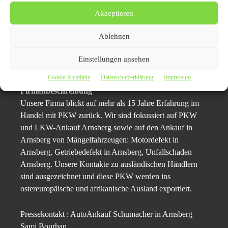
Arnsberg– wenn nötig, auch auf einen Tieflader – und
Akzeptieren
leisten einen sicheren und gewissenhaften Service bei der
Übergabe des Gebrauchtwagens.
Ablehnen
Autoankauf Arnsberg | Autoverkauf
Einstellungen ansehen
zum Höchstpreis‎
Cookie-Richtlinie
Datenschutzerklärung
Impressum
Firmenbeschreibung
Unsere Firma blickt auf mehr als 15 Jahre Erfahrung im
Handel mit PKW zurück. Wir sind fokussiert auf PKW
und LKW-Ankauf Arnsberg sowie auf den Ankauf in
Arnsberg
von Mängelfahrzeugen: Motordefekt in
Arnsberg, Getriebedefekt in Arnsberg, Unfallschaden
Arnsberg. Unsere Kontakte zu ausländischen Händlern
sind ausgezeichnet und diese PKW werden ins
ostereuropäische und afrikanische Ausland exportiert.
Pressekontakt : AutoAnkauf Schumacher in Arnsberg
Sami Bourhan