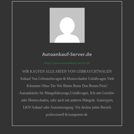
Autoankauf-Server.de
https://www.autoankauf-server.de
WIR KAUFEN ALLE ARTEN VON GEBRAUCHTWAGEN
Ankauf Von Gebrauchtwagen & Motorschaden Unfallwagen Viele
Kilometer Ohne Tüv Wir Bieten Ihnen Den Besten Preis!
Autoankäufer für Mängelfahrzeuge,Unfallwagen, Kfz mit Getriebe-
oder Motorschaden, oder auch mit anderen Mängeln. Autoexport,
LKW Ankauf oder Autoentsorgung. Wir decken jeden Bereich
professionell & kompetent ab.