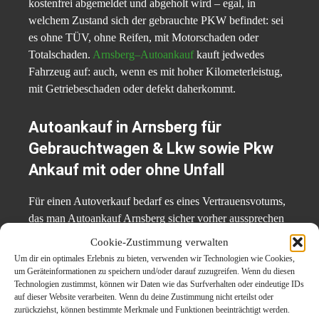
kostenfrei abgemeldet und abgeholt wird – egal, in
welchem Zustand sich der gebrauchte PKW befindet: sei
es ohne TÜV, ohne Reifen, mit Motorschaden oder
Totalschaden.
Arnsberg–Autoankauf
kauft jedwedes
Fahrzeug auf: auch, wenn es mit hoher Kilometerleistug,
mit Getriebeschaden oder defekt daherkommt.
Autoankauf in Arnsberg für
Gebrauchtwagen & Lkw sowie Pkw
Ankauf mit oder ohne Unfall
Für einen Autoverkauf bedarf es eines Vertrauensvotums,
das man Autoankauf Arnsberg sicher vorher aussprechen
darf, denn seit über 15 Jahren kauft Autoankauf Arnsberg
Cookie-Zustimmung verwalten
auf seriöser Basis Altfahrzeuge jeglicher Art an und leistet
Um dir ein optimales Erlebnis zu bieten, verwenden wir Technologien wie Cookies,
dabei einen exzellenten Service mit dem kostenfreien
um Geräteinformationen zu speichern und/oder darauf zuzugreifen. Wenn du diesen
Technologien zustimmst, können wir Daten wie das Surfverhalten oder eindeutige IDs
Abtransport und Abmelden der gebrauchten Autos.
auf dieser Website verarbeiten. Wenn du deine Zustimmung nicht erteilst oder
Geschulte Mitarbeiter verladen das gebrauchte Auto in
zurückziehst, können bestimmte Merkmale und Funktionen beeinträchtigt werden.