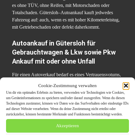
es ohne TÜV, ohne Reifen, mit Motorschaden oder
Totalschaden. Gütersloh–Autoankauf kauft jedwedes
Fahrzeug auf: auch, wenn es mit hoher Kilometerleistug,
mit Getriebeschaden oder defekt daherkommt.
Autoankauf in Gütersloh für
Gebrauchtwagen & Lkw sowie Pkw
Ankauf mit oder ohne Unfall
Für einen Autoverkauf bedarf es eines Vertrauensvotums,
das man Autoankauf Gütersloh sicher vorher aussprechen
Cookie-Zustimmung verwalten
darf, denn seit über 15 Jahren kauft Autoankauf Gütersloh
Um dir ein optimales Erlebnis zu bieten, verwenden wir Technologien wie Cookies,
auf seriöser Basis Altfahrzeuge jeglicher Art an und leistet
um Geräteinformationen zu speichern und/oder darauf zuzugreifen. Wenn du diesen
dabei einen exzellenten Service mit dem kostenfreien
Technologien zustimmst, können wir Daten wie das Surfverhalten oder eindeutige IDs
auf dieser Website verarbeiten. Wenn du deine Zustimmung nicht erteilst oder
Abtransport und Abmelden der gebrauchten Autos.
zurückziehst, können bestimmte Merkmale und Funktionen beeinträchtigt werden.
Geschulte Mitarbeiter verladen das gebrauchte Auto in
Gütersloh– wenn nötig, auch auf einen Tieflader – und
Akzeptieren
leisten einen sicheren und gewissenhaften Service bei der