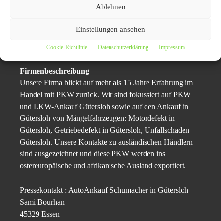
Ablehnen
Übergabe des Gebrauchtwagens.
Einstellungen ansehen
Autoankauf Gütersloh
| Autoverkauf
zum Höchstpreis‎
Cookie-Richtlinie
Datenschutzerklärung
Impressum
Firmenbeschreibung
Unsere Firma blickt auf mehr als 15 Jahre Erfahrung im
Handel mit PKW zurück. Wir sind fokussiert auf PKW
und LKW-Ankauf Gütersloh sowie auf den Ankauf in
Gütersloh
von Mängelfahrzeugen: Motordefekt in
Gütersloh, Getriebedefekt in Gütersloh, Unfallschaden
Gütersloh. Unsere Kontakte zu ausländischen Händlern
sind ausgezeichnet und diese PKW werden ins
ostereuropäische und afrikanische Ausland exportiert.
Pressekontakt : AutoAnkauf Schumacher in Gütersloh
Sami Bourhan
45329 Essen