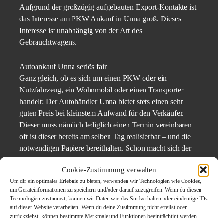
Aufgrund der großzügig aufgebauten Export-Kontakte ist
das Interesse am PKW Ankauf in Unna groß. Dieses
Interesse ist unabhängig von der Art des
Gebrauchtwagens.
Autoankauf Unna seriös fair
Ganz gleich, ob es sich um einen PKW oder ein
Nutzfahrzeug, ein Wohnmobil oder einen Transporter
handelt: Der Autohändler Unna bietet stets einen sehr
guten Preis bei kleinstem Aufwand für den Verkäufer.
Dieser muss nämlich lediglich einen Termin vereinbaren –
oft ist dieser bereits am selben Tag realisierbar – und die
notwendigen Papiere bereithalten. Schon macht sich der
Mitarbeiter vom
Autoankauf Unna
auf den Weg zu ihm.
Cookie-Zustimmung verwalten
Die halbe Stunde, die für die Abwicklung des PKW
Um dir ein optimales Erlebnis zu bieten, verwenden wir Technologien wie Cookies,
Ankaufs insgesamt benötigt wird, steht den
um Geräteinformationen zu speichern und/oder darauf zuzugreifen. Wenn du diesen
entsprechenden Verhandlungen beim Neuwagen-Händler
Technologien zustimmst, können wir Daten wie das Surfverhalten oder eindeutige IDs
in Hinblick auf den Komfort in nichts nach und bringt
auf dieser Website verarbeiten. Wenn du deine Zustimmung nicht erteilst oder
zurückziehst, können bestimmte Merkmale und Funktionen beeinträchtigt werden.