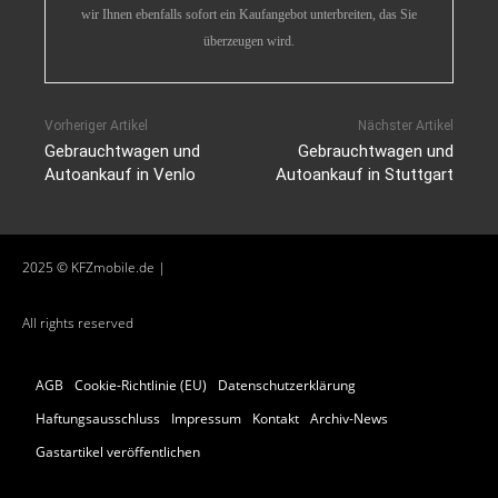
wir Ihnen ebenfalls sofort ein Kaufangebot unterbreiten, das Sie
überzeugen wird.
Vorheriger Artikel
Nächster Artikel
Gebrauchtwagen und
Gebrauchtwagen und
Autoankauf in Venlo
Autoankauf in Stuttgart
2025 © KFZmobile.de |
All rights reserved
AGB
Cookie-Richtlinie (EU)
Datenschutzerklärung
Haftungsausschluss
Impressum
Kontakt
Archiv-News
Gastartikel veröffentlichen