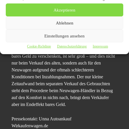
dem Kunden am Ende des Tages bares Geld.
Akzeptieren
Kurzzusammenfassung
Ist man auch im Fall eines geplanten Neuwagen-Kaufs
Ablehnen
versucht, das alte Auto Unna beim Neuwagen-Händler in
Zahlung zu geben, sollte man sich dennoch vor Augen
Einstellungen ansehen
führen, dass diese auf den ersten Blick so praktische
Cookie-Richtlinie
Datenschutzerklärung
Impressum
Variante in aller Regel nicht die beste ist. Die Gefahr,
bares Geld zu verschenken, ist sehr groß – und dies nicht
nur beim Verkauf des alten, sondern auch für den
Neuwagen aufgrund der oftmals schlechteren
Konditionen bei Inzahlungnahmen. Der nur kleine
Zeitaufwand beim separaten Verkauf des Gebrauchten
steht dem Procedere beim Neuwagen-Händler in Bezug
auf den Komfort in nichts nach, bringt dem Verkäufer
aber im Endeffekt bares Geld.
Pressekontakt: Unna Autoankauf
Wirkaufenwagen.de