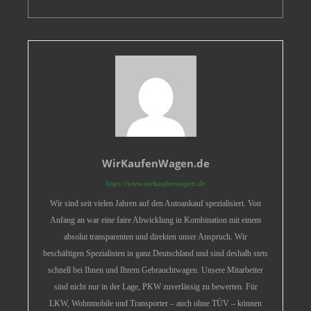
WirKaufenWagen.de
https://www.wirkaufenwagen.de
Wir sind seit vielen Jahren auf den Autoankauf spezialisiert. Von
Anfang an war eine faire Abwicklung in Kombination mit einem
absolut transparenten und direkten unser Anspruch. Wir
beschäftigen Spezialisten in ganz Deutschland und sind deshalb stets
schnell bei Ihnen und Ihrem Gebrauchtwagen. Unsere Mitarbeiter
sind nicht nur in der Lage, PKW zuverlässig zu bewerten. Für
LKW, Wohnmobile und Transporter – auch ohne TÜV – können