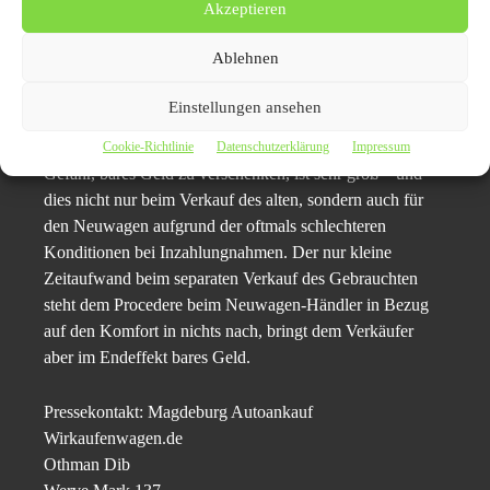
Akzeptieren
Kurzzusammenfassung
Ist man auch im Fall eines geplanten Neuwagen-Kaufs
Ablehnen
versucht, das alte Auto Magdeburg beim Neuwagen-
Händler in Zahlung zu geben, sollte man sich dennoch
Einstellungen ansehen
vor Augen führen, dass diese auf den ersten Blick so
praktische Variante in aller Regel nicht die beste ist. Die
Cookie-Richtlinie
Datenschutzerklärung
Impressum
Gefahr, bares Geld zu verschenken, ist sehr groß – und
dies nicht nur beim Verkauf des alten, sondern auch für
den Neuwagen aufgrund der oftmals schlechteren
Konditionen bei Inzahlungnahmen. Der nur kleine
Zeitaufwand beim separaten Verkauf des Gebrauchten
steht dem Procedere beim Neuwagen-Händler in Bezug
auf den Komfort in nichts nach, bringt dem Verkäufer
aber im Endeffekt bares Geld.
Pressekontakt: Magdeburg Autoankauf
Wirkaufenwagen.de
Othman Dib