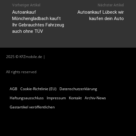
Vorheriger Artikel
Nächster Artikel
Autoankauf
Autoankauf Lübeck wir
Mönchengladbach kauft
kaufen dein Auto
Ihr Gebrauchtes Fahrzeug
auch ohne TÜV
2025 © KFZmobile.de |
All rights reserved
AGB
Cookie-Richtlinie (EU)
Datenschutzerklärung
Haftungsausschluss
Impressum
Kontakt
Archiv-News
Gastartikel veröffentlichen