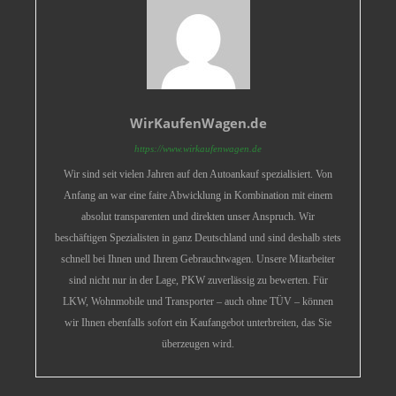
WirKaufenWagen.de
https://www.wirkaufenwagen.de
Wir sind seit vielen Jahren auf den Autoankauf spezialisiert. Von
Anfang an war eine faire Abwicklung in Kombination mit einem
absolut transparenten und direkten unser Anspruch. Wir
beschäftigen Spezialisten in ganz Deutschland und sind deshalb stets
schnell bei Ihnen und Ihrem Gebrauchtwagen. Unsere Mitarbeiter
sind nicht nur in der Lage, PKW zuverlässig zu bewerten. Für
LKW, Wohnmobile und Transporter – auch ohne TÜV – können
wir Ihnen ebenfalls sofort ein Kaufangebot unterbreiten, das Sie
überzeugen wird.