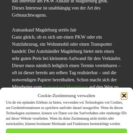
das Interesse am PKW Ankauf in Magdeburg groß.
Dieses Interesse ist unabhängig von der Art des
Gebrauchtwagens.
Autoankauf Magdeburg seriös fair
Ganz gleich, ob es sich um einen PKW oder ein
Nutzfahrzeug, ein Wohnmobil oder einen Transporter
handelt: Der Autohändler Magdeburg bietet stets einen
sehr guten Preis bei kleinstem Aufwand für den Verkäufer.
Dieser muss nämlich lediglich einen Termin vereinbaren –
oft ist dieser bereits am selben Tag realisierbar – und die
notwendigen Papiere bereithalten. Schon macht sich der
Mitarbeiter vom
Autoankauf Magdeburg
auf den Weg zu
ihm. Die halbe Stunde, die für die Abwicklung des PKW
Cookie-Zustimmung verwalten
Ankaufs insgesamt benötigt wird, steht den
Um dir ein optimales Erlebnis zu bieten, verwenden wir Technologien wie Cookies,
um Geräteinformationen zu speichern und/oder darauf zuzugreifen. Wenn du diesen
entsprechenden Verhandlungen beim Neuwagen-Händler
Technologien zustimmst, können wir Daten wie das Surfverhalten oder eindeutige IDs
in Hinblick auf den Komfort in nichts nach und bringt
auf dieser Website verarbeiten. Wenn du deine Zustimmung nicht erteilst oder
dem Kunden am Ende des Tages bares Geld.
zurückziehst, können bestimmte Merkmale und Funktionen beeinträchtigt werden.