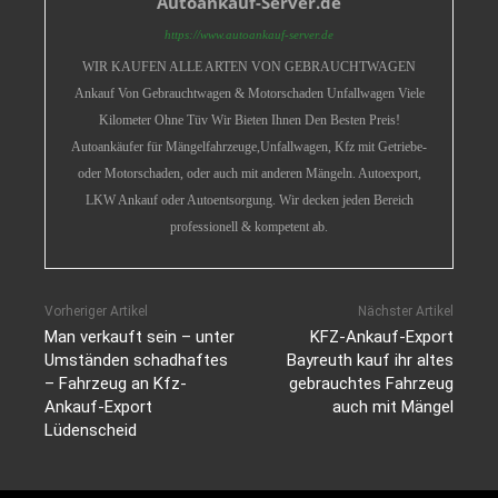
Autoankauf-Server.de
https://www.autoankauf-server.de
WIR KAUFEN ALLE ARTEN VON GEBRAUCHTWAGEN
Ankauf Von Gebrauchtwagen & Motorschaden Unfallwagen Viele
Kilometer Ohne Tüv Wir Bieten Ihnen Den Besten Preis!
Autoankäufer für Mängelfahrzeuge,Unfallwagen, Kfz mit Getriebe-
oder Motorschaden, oder auch mit anderen Mängeln. Autoexport,
LKW Ankauf oder Autoentsorgung. Wir decken jeden Bereich
professionell & kompetent ab.
Vorheriger Artikel
Nächster Artikel
Man verkauft sein – unter
KFZ-Ankauf-Export
Umständen schadhaftes
Bayreuth kauf ihr altes
– Fahrzeug an Kfz-
gebrauchtes Fahrzeug
Ankauf-Export
auch mit Mängel
Lüdenscheid