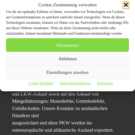
Cookie-Zustimmung verwalten
Kontaktaufnahme mit Kfz-Ankauf-Export Arnsberg sein:
Um dir ein optimales Erlebnis zu bieten, verwenden wir Technologien wie Cookies,
0157 / 50 93 4959
um Geräteinformationen zu speichern und/oder darauf zuzugreifen. Wenn du diesen
Technologien zustimmst, können wir Daten wie das Surfverhalten oder eindeutige IDs
Ein weiterer Pluspunkt des Service von Kfz-Ankauf-
auf dieser Website verarbeiten. Wenn du deine Zustimmung nicht erteilst oder
zurückziehst, können bestimmte Merkmale und Funktionen beeinträchtigt werden.
Export Arnsberg ist der, dass sie 24 Stunden täglich
erreichbar sind und dass alle Formalia, wie die
Akzeptieren
Abmeldung des Fahrzeuges, kostenfrei übernommen
wird.
Ablehnen
Firmenbeschreibung
Einstellungen ansehen
Unsere Firma blickt auf mehr als 15 Jahre Erfahrung im
Cookie-Richtlinie
Datenschutzerklärung
Impressum
Handel mit PKW zurück. Wir sind fokussiert auf PKW
und LKW-Ankauf sowie auf den Ankauf von
Mängelfahrzeugen: Motordefekt, Getriebedefekt,
Unfallschaden. Unsere Kontakte zu ausländischen
Händlern sind
ausgezeichnet und diese PKW werden ins
ostereuropäische und afrikanische Ausland exportiert.