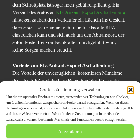
dem Schrottplatz ist sogar noch gebührenpflichtig. Ein
Verkauf des Autos an
Kfz-Ankauf-Export Aschaffenburg
hingegen zaubert dem Verkäufer ein Lächeln ins Gesicht,
da er sogar noch eine nette Summe für das alte KFZ
einstreichen kann und sich auch um den Abtransport, der
sofort kostenfrei von Fachkräften durchgeführt wird,
keine Sorgen machen braucht.
Vorteile von Kfz-Ankauf-Export Aschaffenburg
Die Vorteile der unverzüglichen, kostenlosen Mitnahme
des alten KFZ und die faire Bewertung des Preises des
gebrauchen KFZ sollten bereits ausreichenden Grund zur
Cookie-Zustimmung verwalten
Kontaktaufnahme mit Kfz-Ankauf-Export Aschaffenburg
Um dir ein optimales Erlebnis zu bieten, verwenden wir Technologien wie Cookies,
sein: 0157 / 50 93 4959
um Geräteinformationen zu speichern und/oder darauf zuzugreifen. Wenn du diesen
Technologien zustimmst, können wir Daten wie das Surfverhalten oder eindeutige IDs
auf dieser Website verarbeiten. Wenn du deine Zustimmung nicht erteilst oder
Ein weiterer Pluspunkt des Service von Kfz-Ankauf-
zurückziehst, können bestimmte Merkmale und Funktionen beeinträchtigt werden.
Export Aschaffenburg ist der, dass sie 24 Stunden täglich
Akzeptieren
erreichbar sind und dass alle Formalia, wie die