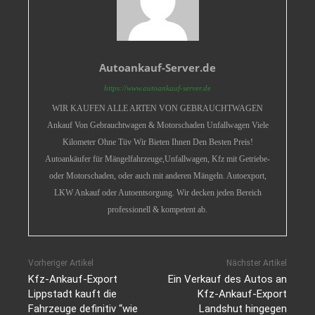
Autoankauf-Server.de
https://www.autoankauf-server.de
WIR KAUFEN ALLE ARTEN VON GEBRAUCHTWAGEN
Ankauf Von Gebrauchtwagen & Motorschaden Unfallwagen Viele
Kilometer Ohne Tüv Wir Bieten Ihnen Den Besten Preis!
Autoankäufer für Mängelfahrzeuge,Unfallwagen, Kfz mit Getriebe-
oder Motorschaden, oder auch mit anderen Mängeln. Autoexport,
LKW Ankauf oder Autoentsorgung. Wir decken jeden Bereich
professionell & kompetent ab.
Vorheriger Artikel
Nächster Artikel
Kfz-Ankauf-Export
Ein Verkauf des Autos an
Lippstadt kauft die
Kfz-Ankauf-Export
Fahrzeuge definitiv “wie
Landshut hingegen