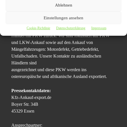
Abmeldung des Fahrzeuges, kostenfrei übernommen
Ablehnen
wird.
Einstellungen ansehen
Firmenbeschreibung
Cookie-Richtlinie
Datenschutzerklärung
Impressum
Unsere Firma blickt auf mehr als 15 Jahre Erfahrung im
Handel mit PKW zurück. Wir sind fokussiert auf PKW
und LKW-Ankauf sowie auf den Ankauf von
Mängelfahrzeugen: Motordefekt, Getriebedefekt,
Unfallschaden. Unsere Kontakte zu ausländischen
Händlern sind
ausgezeichnet und diese PKW werden ins
ostereuropäische und afrikanische Ausland exportiert.
Pressekontaktdaten:
Kfz-Ankauf-export.de
Boyer Str. 34B
45329 Essen
Ansprechpartner: