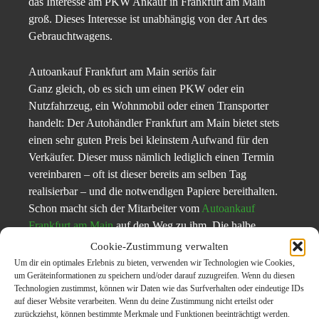
das Interesse am PKW Ankauf in Frankfurt am Main
groß. Dieses Interesse ist unabhängig von der Art des
Gebrauchtwagens.
Autoankauf Frankfurt am Main seriös fair
Ganz gleich, ob es sich um einen PKW oder ein
Nutzfahrzeug, ein Wohnmobil oder einen Transporter
handelt: Der Autohändler Frankfurt am Main bietet stets
einen sehr guten Preis bei kleinstem Aufwand für den
Verkäufer. Dieser muss nämlich lediglich einen Termin
vereinbaren – oft ist dieser bereits am selben Tag
realisierbar – und die notwendigen Papiere bereithalten.
Schon macht sich der Mitarbeiter vom
Autoankauf
Frankfurt am Main
auf den Weg zu ihm. Die halbe
Stunde, die für die Abwicklung des PKW Ankaufs
Cookie-Zustimmung verwalten
insgesamt benötigt wird, steht den entsprechenden
Um dir ein optimales Erlebnis zu bieten, verwenden wir Technologien wie Cookies,
um Geräteinformationen zu speichern und/oder darauf zuzugreifen. Wenn du diesen
Verhandlungen beim Neuwagen-Händler in Hinblick auf
Technologien zustimmst, können wir Daten wie das Surfverhalten oder eindeutige IDs
den Komfort in nichts nach und bringt dem Kunden am
auf dieser Website verarbeiten. Wenn du deine Zustimmung nicht erteilst oder
Ende des Tages bares Geld.
zurückziehst, können bestimmte Merkmale und Funktionen beeinträchtigt werden.