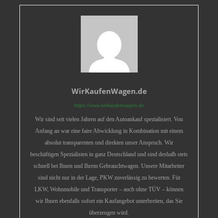
WirKaufenWagen.de
https://www.wirkaufenwagen.de
Wir sind seit vielen Jahren auf den Autoankauf spezialisiert. Von
Anfang an war eine faire Abwicklung in Kombination mit einem
absolut transparenten und direkten unser Anspruch. Wir
beschäftigen Spezialisten in ganz Deutschland und sind deshalb stets
schnell bei Ihnen und Ihrem Gebrauchtwagen. Unsere Mitarbeiter
sind nicht nur in der Lage, PKW zuverlässig zu bewerten. Für
LKW, Wohnmobile und Transporter – auch ohne TÜV – können
wir Ihnen ebenfalls sofort ein Kaufangebot unterbreiten, das Sie
überzeugen wird.