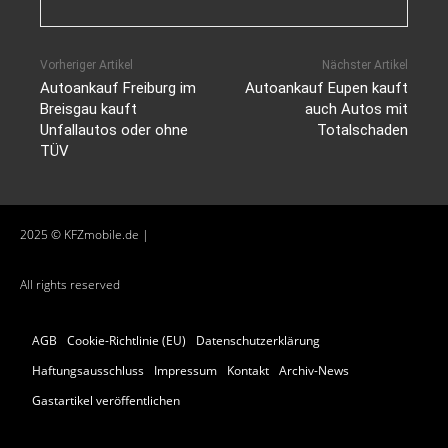
Vorheriger Artikel
Nächster Artikel
Autoankauf Freiburg im
Autoankauf Eupen kauft
Breisgau kauft
auch Autos mit
Unfallautos oder ohne
Totalschaden
TÜV
2025 © KFZmobile.de |
All rights reserved
AGB
Cookie-Richtlinie (EU)
Datenschutzerklärung
Haftungsausschluss
Impressum
Kontakt
Archiv-News
Gastartikel veröffentlichen