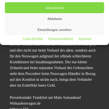
Akzeptieren
Kurzzusammenfassung
Ist man auch im Fall eines geplanten Neuwagen-Kaufs
Ablehnen
versucht, das alte Auto Frankfurt am Main beim
Neuwagen-Händler in Zahlung zu geben, sollte man sich
Einstellungen ansehen
dennoch vor Augen führen, dass diese auf den ersten
Blick so praktische Variante in aller Regel nicht die beste
Cookie-Richtlinie
Datenschutzerklärung
Impressum
ist. Die Gefahr, bares Geld zu verschenken, ist sehr groß –
und dies nicht nur beim Verkauf des alten, sondern auch
für den Neuwagen aufgrund der oftmals schlechteren
Konditionen bei Inzahlungnahmen. Der nur kleine
Zeitaufwand beim separaten Verkauf des Gebrauchten
steht dem Procedere beim Neuwagen-Händler in Bezug
auf den Komfort in nichts nach, bringt dem Verkäufer
aber im Endeffekt bares Geld.
Pressekontakt: Frankfurt am Main Autoankauf
Wirkaufenwagen.de